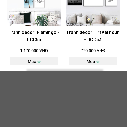
Tranh decor: Flamingo -
Tranh decor: Travel noun
DCC55
- DCC53
1.170.000 VNĐ
770.000 VNĐ
Mua
Mua
1
2
3
Trang Sau
THÔNG TIN CÔNG TY
www.shoptranhtreotuong.com