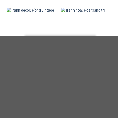
Tranh decor: Hồng
Tranh hoa: Hoa trang trí -
vintage - H322
H321
510.000 VNĐ
510.000 VNĐ
Mua
Mua