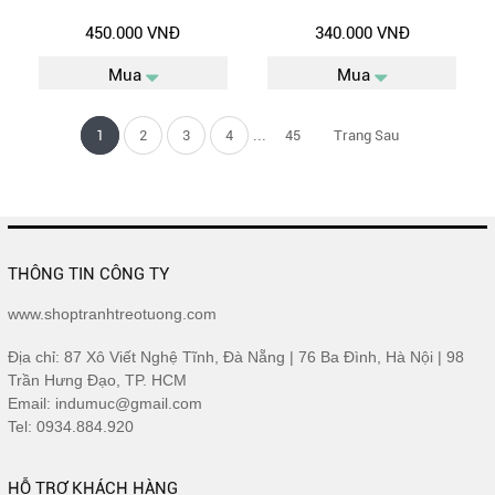
450.000 VNĐ
340.000 VNĐ
Mua
Mua
...
1
2
3
4
45
Trang Sau
THÔNG TIN CÔNG TY
www.shoptranhtreotuong.com
Địa chỉ: 87 Xô Viết Nghệ Tĩnh, Đà Nẵng | 76 Ba Đình, Hà Nội | 98
Trần Hưng Đạo, TP. HCM
Email: indumuc@gmail.com
Tel: 0934.884.920
HỖ TRỢ KHÁCH HÀNG