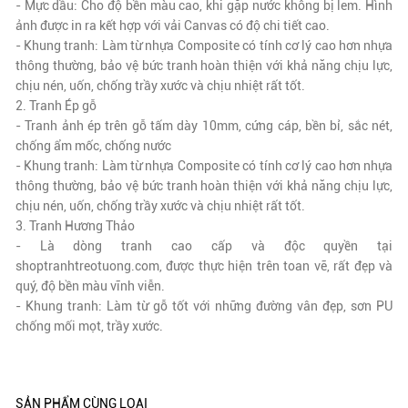
- Mực dầu: Cho độ bền màu cao, khi gặp nước không bị lem. Hình
ảnh được in ra kết hợp với vải Canvas có độ chi tiết cao.
- Khung tranh: Làm từ nhựa Composite có tính cơ lý cao hơn nhựa
thông thường, bảo vệ bức tranh hoàn thiện với khả năng chịu lực,
chịu nén, uốn, chống trầy xước và chịu nhiệt rất tốt.
2. Tranh Ép gỗ
- Tranh ảnh ép trên gỗ tấm dày 10mm, cứng cáp, bền bỉ, sắc nét,
chống ẩm mốc, chống nước
- Khung tranh: Làm từ nhựa Composite có tính cơ lý cao hơn nhựa
thông thường, bảo vệ bức tranh hoàn thiện với khả năng chịu lực,
chịu nén, uốn, chống trầy xước và chịu nhiệt rất tốt.
3. Tranh Hương Thảo
- Là dòng tranh cao cấp và độc quyền tại
shoptranhtreotuong.com, được thực hiện trên toan vẽ, rất đẹp và
quý, độ bền màu vĩnh viễn.
- Khung tranh: Làm từ gỗ tốt với những đường vân đẹp, sơn PU
chống mối mọt, trầy xước.
SẢN PHẨM CÙNG LOẠI