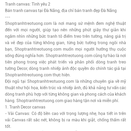
Tranh canvas: Tình yêu 2
Bán tranh canvas tại Đà Nẵng, địa chỉ bán tranh đẹp Đà Nẵng
---
Shoptranhtreotuong.com là nơi mang sứ mệnh đem nghệ thuật
đến với mọi người, giúp tạo nên những phút giây thư giãn khi
ngắm nhìn những bức tranh tô điểm treo trên tường, nâng giá trị
và vẻ đẹp của từng không gian, từng bức tường trong ngôi nhà
bạn, Shoptranhtreotuong.com muốn mọi người hưởng thụ cuộc
sống đúng nghĩa hơn. Shoptranhtreotuong.com cũng tự hào là nơi
tiên phong trong việc phát triển và phân phối dòng tranh treo
tường Decor, dòng tranh nhiếp ảnh độc quyền do chính tác giả tại
Shoptranhtreotuong.com thực hiện.
Đội ngũ tại Shoptranhtreotuong.com là những chuyên gia về mỹ
thuật như hội họa, kiến trúc và nhiếp ảnh, đủ khả năng tư vấn các
dòng tranh phù hợp với từng không gian và phong cách của khách
hàng. Shoptranhtreotuong.com giao hàng tận nơi và miễn phí.
1. Tranh Decor canvas
- Vải Canvas: Có độ bền cao với trọng lượng nhẹ, họa tiết in trên
vải Canvas rất sắc nét, không bị ra màu khi giặt, chống thấm rất
tốt.