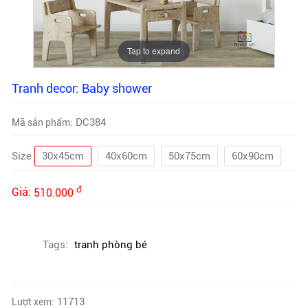
Tap to expand
Tranh decor: Baby shower
DC384
Mã sản phẩm:
Size
30x45cm
40x60cm
50x75cm
60x90cm
đ
Giá:
510.000
Tags:
tranh phòng bé
11713
Lượt xem: