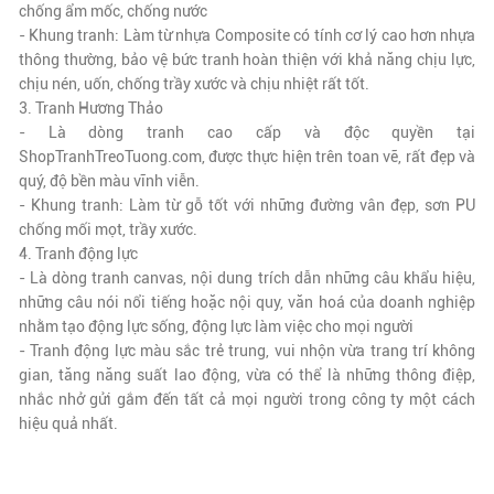
chống ẩm mốc, chống nước
- Khung tranh: Làm từ nhựa Composite có tính cơ lý cao hơn nhựa
thông thường, bảo vệ bức tranh hoàn thiện với khả năng chịu lực,
chịu nén, uốn, chống trầy xước và chịu nhiệt rất tốt.
3. Tranh Hương Thảo
- Là dòng tranh cao cấp và độc quyền tại
ShopTranhTreoTuong.com, được thực hiện trên toan vẽ,
rất đẹp và
quý
, độ bền màu vĩnh viễn.
- Khung tranh: Làm từ gỗ tốt với những đường vân đẹp, sơn PU
chống mối mọt, trầy xước.
4. Tranh động lực
- Là dòng tranh canvas, nội dung trích dẫn những câu khẩu hiệu,
những câu nói nổi tiếng hoặc nội quy, văn hoá của doanh nghiệp
nhằm tạo động lực sống, động lực làm việc cho mọi người
- Tranh động lực màu sắc trẻ trung, vui nhộn vừa trang trí không
gian, tăng năng suất lao động, vừa có thể là những thông điệp,
nhắc nhở gửi gắm đến tất cả mọi người trong công ty một cách
hiệu quả nhất.