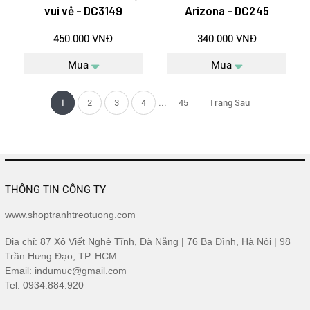
vui vẻ - DC3149
Arizona - DC245
450.000 VNĐ
340.000 VNĐ
Mua
Mua
...
1
2
3
4
45
Trang Sau
THÔNG TIN CÔNG TY
www.shoptranhtreotuong.com
Địa chỉ: 87 Xô Viết Nghệ Tĩnh, Đà Nẵng | 76 Ba Đình, Hà Nội | 98
Trần Hưng Đạo, TP. HCM
Email: indumuc@gmail.com
Tel: 0934.884.920