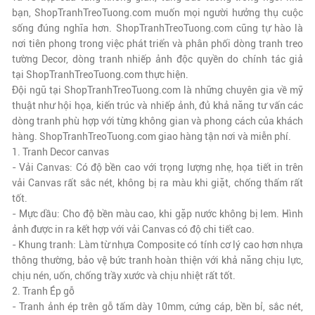
bạn,
ShopTranhTreoTuong.com
muốn mọi người hưởng thụ cuộc
sống đúng nghĩa hơn.
ShopTranhTreoTuong.com
cũng tự hào là
nơi tiên phong trong việc phát triển và phân phối dòng tranh treo
tường Decor, dòng tranh nhiếp ảnh độc quyền do chính tác giả
tại
ShopTranhTreoTuong.com
thực hiện.
Đội ngũ tại
ShopTranhTreoTuong.com
là những chuyên gia về mỹ
thuật như hội họa, kiến trúc và nhiếp ảnh, đủ khả năng tư vấn các
dòng tranh phù hợp với từng không gian và phong cách của khách
hàng.
ShopTranhTreoTuong.com
giao hàng tận nơi và miễn phí.
1. Tranh Decor canvas
- Vải Canvas: Có độ bền cao với trọng lượng nhẹ, họa tiết in trên
vải Canvas rất sắc nét, không bị ra màu khi giặt, chống thấm rất
tốt.
- Mực dầu: Cho độ bền màu cao, khi gặp nước không bị lem. Hình
ảnh được in ra kết hợp với vải Canvas có độ chi tiết cao.
- Khung tranh: Làm từ nhựa Composite có tính cơ lý cao hơn nhựa
thông thường, bảo vệ bức tranh hoàn thiện với khả năng chịu lực,
chịu nén, uốn, chống trầy xước và chịu nhiệt rất tốt.
2. Tranh Ép gỗ
- Tranh ảnh ép trên gỗ tấm dày 10mm, cứng cáp, bền bỉ, sắc nét,