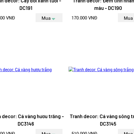
h decor: Cây đời xanh tươi -
Tranh decor: Đêm tình nhân
DC191
màu - DC190
000 VNĐ
170.000 VNĐ
Mua
Mua
 decor: Cá vàng hươu trăng -
Tranh decor: Cá vàng sông t
DC3146
DC3145
000 VNĐ
510.000 VNĐ