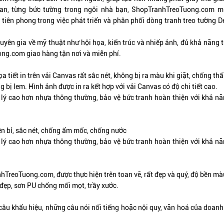
ian, từng bức tường trong ngôi nhà bạn,
ShopTranhTreoTuong.com
mu
 tiên phong trong việc phát triển và phân phối dòng tranh treo tường 
uyên gia về mỹ thuật như hội họa, kiến trúc và nhiếp ảnh, đủ khả năng 
ong.com
giao hàng tận nơi và miễn phí.
a tiết in trên vải Canvas rất sắc nét, không bị ra màu khi giặt, chống thấ
bị lem. Hình ảnh được in ra kết hợp với vải Canvas có độ chi tiết cao.
lý cao hơn nhựa thông thường, bảo vệ bức tranh hoàn thiện với khả năng
ền bỉ, sắc nét, chống ẩm mốc, chống nước
lý cao hơn nhựa thông thường, bảo vệ bức tranh hoàn thiện với khả năng
nhTreoTuong.com, được thực hiện trên toan vẽ,
rất đẹp và quý
, độ bền mà
đẹp, sơn PU chống mối mọt, trầy xước.
câu khẩu hiệu, những câu nói nổi tiếng hoặc nội quy, văn hoá của doan