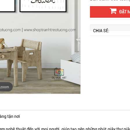
ĐẶT 
CHIA SẺ:
o zoom
hàng tận nơi
nghệ thuật đến với mọi người, giúp tạo nên những phút giây thư giãn