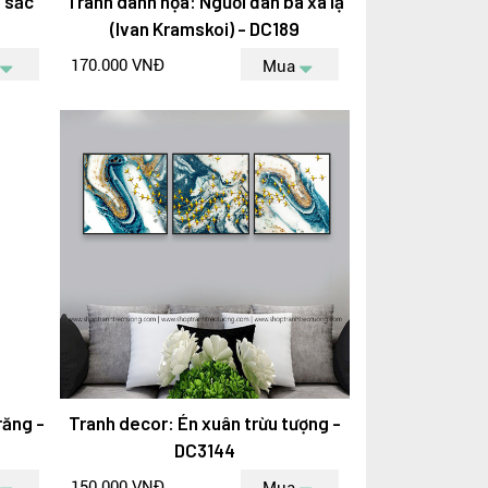
 sắc
Tranh danh họa: Người đàn bà xa lạ
(Ivan Kramskoi) - DC189
170.000 VNĐ
Mua
răng -
Tranh decor: Én xuân trừu tượng -
DC3144
150.000 VNĐ