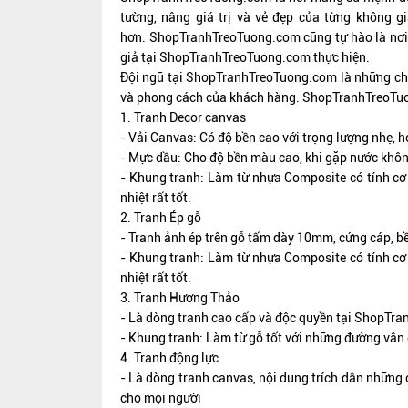
tường, nâng giá trị và vẻ đẹp của từng không g
hơn.
ShopTranhTreoTuong.com
cũng tự hào là nơi
giả tại
ShopTranhTreoTuong.com
thực hiện.
Đội ngũ tại
ShopTranhTreoTuong.com
là những ch
và phong cách của khách hàng.
ShopTranhTreoTu
1. Tranh Decor canvas
- Vải Canvas: Có độ bền cao với trọng lượng nhẹ, họ
- Mực dầu: Cho độ bền màu cao, khi gặp nước không 
- Khung tranh: Làm từ nhựa Composite có tính cơ 
nhiệt rất tốt.
2. Tranh Ép gỗ
- Tranh ảnh ép trên gỗ tấm dày 10mm, cứng cáp, b
- Khung tranh: Làm từ nhựa Composite có tính cơ 
nhiệt rất tốt.
3. Tranh Hương Thảo
- Là dòng tranh cao cấp và độc quyền tại ShopTra
- Khung tranh: Làm từ gỗ tốt với những đường vân 
4. Tranh động lực
- Là dòng tranh canvas, nội dung trích dẫn những 
cho mọi người