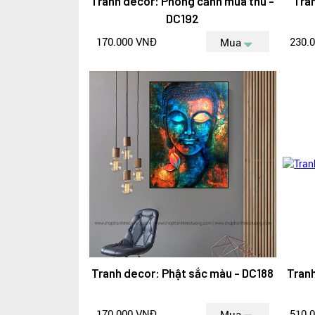
Tranh decor: Phong cảnh mùa thu -
Tran
DC192
170.000 VNĐ
230.
Mua
Tranh decor: Phật sắc màu - DC188
Tranh
170.000 VNĐ
510.