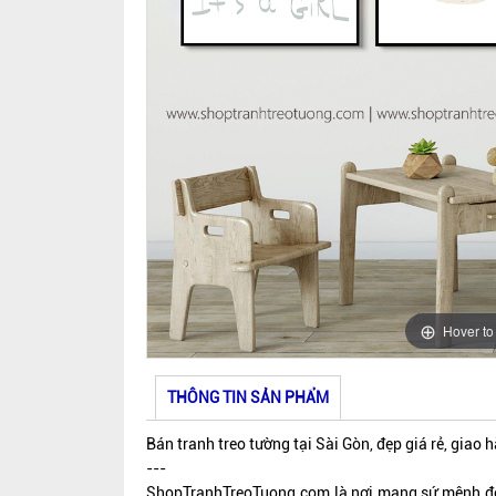
Hover t
THÔNG TIN SẢN PHẨM
Bán tranh treo tường tại Sài Gòn, đẹp giá rẻ, giao 
---
ShopTranhTreoTuong.com là nơi mang sứ mệnh đem 