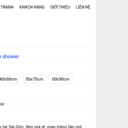
 TRANH
KHÁCH HÀNG
GIỚI THIỆU
LIÊN HỆ
y shower
40x60cm
50x75cm
60x90cm
bé
 tại Sài Gòn, đẹp giá rẻ, giao hàng tận nơi