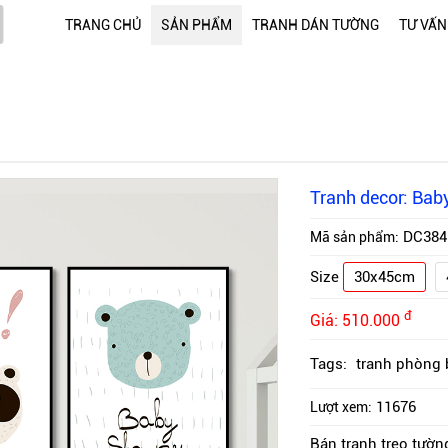
TRANG CHỦ
SẢN PHẨM
TRANH DÁN TƯỜNG
TƯ VẤN
Tranh decor: Bab
DC384
Mã sản phẩm:
Size
30x45cm
đ
Giá:
510.000
Tags:
tranh phòng 
11676
Lượt xem:
Bán tranh treo tường