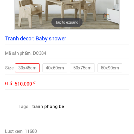
Tap to expand
Tranh decor: Baby shower
DC384
Mã sản phẩm:
Size
30x45cm
40x60cm
50x75cm
60x90cm
đ
Giá:
510.000
Tags:
tranh phòng bé
11680
Lượt xem: