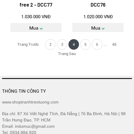
free 2 - DCC77
DCC76
1.030.000 VNĐ
1.020.000 VNĐ
Mua
Mua
...
Trang Trước
2
3
4
5
6
45
Trang Sau
THÔNG TIN CÔNG TY
www.shoptranhtreotuong.com
Địa chỉ: 87 Xô Viết Nghệ Tĩnh, Đà Nẵng | 76 Ba Đình, Hà Nội | 98
Trần Hưng Đạo, TP. HCM
Email: indumuc@gmail.com
Tel: 0934.884.920