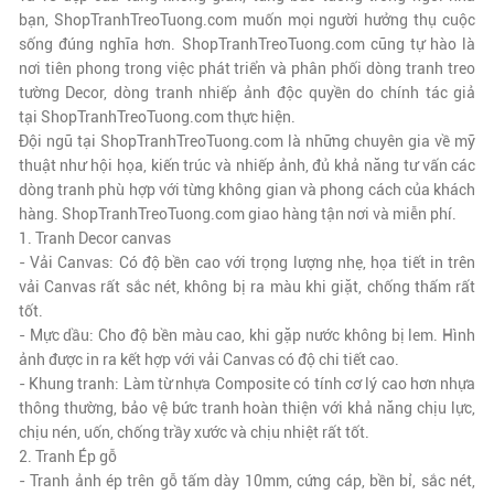
bạn,
ShopTranhTreoTuong.com
muốn mọi người hưởng thụ cuộc
sống đúng nghĩa hơn.
ShopTranhTreoTuong.com
cũng tự hào là
nơi tiên phong trong việc phát triển và phân phối dòng tranh treo
tường Decor, dòng tranh nhiếp ảnh độc quyền do chính tác giả
tại
ShopTranhTreoTuong.com
thực hiện.
Đội ngũ tại
ShopTranhTreoTuong.com
là những chuyên gia về mỹ
thuật như hội họa, kiến trúc và nhiếp ảnh, đủ khả năng tư vấn các
dòng tranh phù hợp với từng không gian và phong cách của khách
hàng.
ShopTranhTreoTuong.com
giao hàng tận nơi và miễn phí.
1. Tranh Decor canvas
- Vải Canvas: Có độ bền cao với trọng lượng nhẹ, họa tiết in trên
vải Canvas rất sắc nét, không bị ra màu khi giặt, chống thấm rất
tốt.
- Mực dầu: Cho độ bền màu cao, khi gặp nước không bị lem. Hình
ảnh được in ra kết hợp với vải Canvas có độ chi tiết cao.
- Khung tranh: Làm từ nhựa Composite có tính cơ lý cao hơn nhựa
thông thường, bảo vệ bức tranh hoàn thiện với khả năng chịu lực,
chịu nén, uốn, chống trầy xước và chịu nhiệt rất tốt.
2. Tranh Ép gỗ
- Tranh ảnh ép trên gỗ tấm dày 10mm, cứng cáp, bền bỉ, sắc nét,