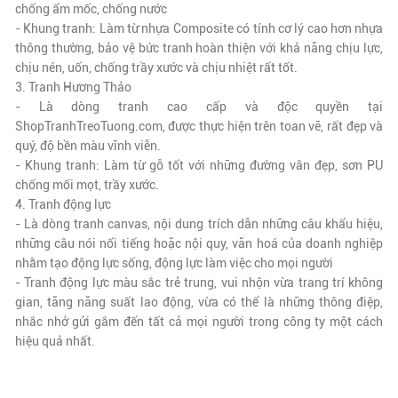
chống ẩm mốc, chống nước
- Khung tranh: Làm từ nhựa Composite có tính cơ lý cao hơn nhựa
thông thường, bảo vệ bức tranh hoàn thiện với khả năng chịu lực,
chịu nén, uốn, chống trầy xước và chịu nhiệt rất tốt.
3. Tranh Hương Thảo
- Là dòng tranh cao cấp và độc quyền tại
ShopTranhTreoTuong.com, được thực hiện trên toan vẽ,
rất đẹp và
quý
, độ bền màu vĩnh viễn.
- Khung tranh: Làm từ gỗ tốt với những đường vân đẹp, sơn PU
chống mối mọt, trầy xước.
4. Tranh động lực
- Là dòng tranh canvas, nội dung trích dẫn những câu khẩu hiệu,
những câu nói nổi tiếng hoặc nội quy, văn hoá của doanh nghiệp
nhằm tạo động lực sống, động lực làm việc cho mọi người
- Tranh động lực màu sắc trẻ trung, vui nhộn vừa trang trí không
gian, tăng năng suất lao động, vừa có thể là những thông điệp,
nhắc nhở gửi gắm đến tất cả mọi người trong công ty một cách
hiệu quả nhất.