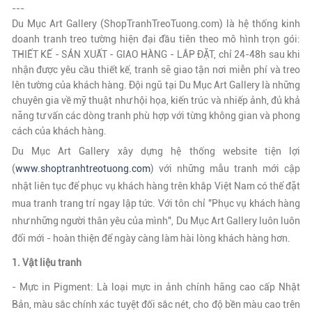
---
Du Mục Art Gallery (ShopTranhTreoTuong.com) là hệ thống kinh
doanh tranh treo tường hiện đại đầu tiên theo mô hình trọn gói:
THIẾT KẾ - SẢN XUẤT - GIAO HÀNG - LẮP ĐẶT, chỉ 24-48h sau khi
nhận được yêu cầu thiết kế, tranh sẽ giao tận nơi miễn phí và treo
lên tường của khách hàng. Đội ngũ tại
Du Mục Art Gallery
là những
chuyên gia về mỹ thuật như hội họa, kiến trúc và nhiếp ảnh, đủ khả
năng tư vấn các dòng tranh phù hợp với từng không gian và phong
cách của khách hàng.
Du Mục Art Gallery xây dựng hệ thống website tiện lợi
(
www.shoptranhtreotuong.com
)
với những mẫu tranh mới cập
nhật liên tục để phục vụ khách hàng trên khắp Việt Nam có thể đặt
mua tranh trang trí ngay lập tức.
Với tôn chỉ "Phục vụ khách hàng
như những người thân yêu của mình", Du Mục Art Gallery luôn luôn
đổi mới - hoàn thiện để ngày càng làm hài lòng khách hàng hơn.
1. Vật liệu tranh
-
Mực in Pigment: Là loại mực in ảnh chính hãng cao cấp Nhật
Bản, màu sắc chính xác tuyệt đối sắc nét, cho độ bền màu cao trên