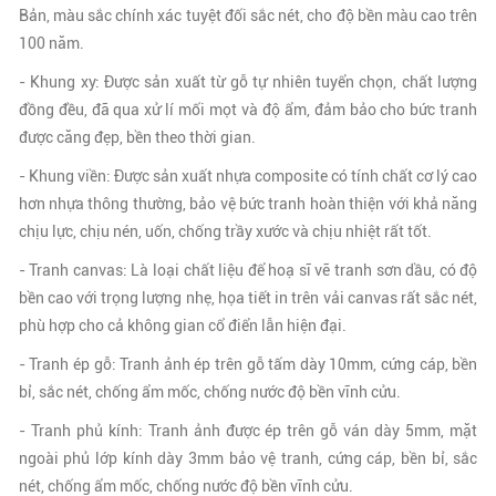
Bản, màu sắc chính xác tuyệt đối sắc nét, cho độ bền màu cao trên
100 năm.
- Khung xy: Được sản xuất từ gỗ tự nhiên tuyển chọn, chất lượng
đồng đều, đã qua xử lí mối mọt và độ ẩm, đảm bảo cho bức tranh
được căng đẹp, bền theo thời gian.
- Khung viền: Được sản xuất nhựa composite có tính chất cơ lý cao
hơn nhựa thông thường, bảo vệ bức tranh hoàn thiện với khả năng
chịu lực, chịu nén, uốn, chống trầy xước và chịu nhiệt rất tốt.
- Tranh canvas: Là loại chất liệu để hoạ sĩ vẽ tranh sơn dầu, có độ
bền cao với trọng lượng nhẹ, họa tiết in trên vải canvas rất sắc nét,
phù hợp cho cả không gian cổ điển lẫn hiện đại.
- Tranh ép gỗ: Tranh ảnh ép trên gỗ tấm dày 10mm, cứng cáp, bền
bỉ, sắc nét, chống ẩm mốc, chống nước độ bền vĩnh cửu.
- Tranh phủ kính: Tranh ảnh được ép trên gỗ ván dày 5mm, mặt
ngoài phủ lớp kính dày 3mm bảo vệ tranh, cứng cáp, bền bỉ, sắc
nét, chống ẩm mốc, chống nước độ bền vĩnh cửu.