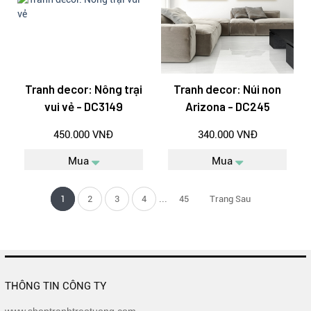
Tranh decor: Nông trại
Tranh decor: Núi non
vui vẻ - DC3149
Arizona - DC245
450.000 VNĐ
340.000 VNĐ
Mua
Mua
...
1
2
3
4
45
Trang Sau
THÔNG TIN CÔNG TY