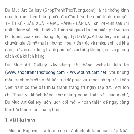
---
Du Mục Art Gallery (ShopTranhTreoTuong.com) là hệ thống kinh
doanh tranh treo tường hiện đại đầu tiên theo mô hình trọn gói:
THIẾT KẾ - SẢN XUẤT - GIAO HÀNG - LẮP ĐẶT, chỉ 24-48h sau khi
nhận được yêu cầu thiết kế, tranh sẽ giao tận nơi miễn phí và treo
lên tường của khách hàng. Đội ngũ tại
Du Mục Art Gallery
là những
chuyên gia về mỹ thuật như hội họa, kiến trúc và nhiếp ảnh, đủ khả
năng tư vấn các dòng tranh phù hợp với từng không gian và phong
cách của khách hàng.
Du Mục Art Gallery xây dựng hệ thống website tiện lợi
(
www.shoptranhtreotuong.com
-
www.dumucart.net
)
với những
mẫu tranh mới cập nhật liên tục để phục vụ khách hàng trên khắp
Việt Nam có thể đặt mua tranh trang trí ngay lập tức. Với tôn
chỉ "Phục vụ khách hàng như những người thân yêu của mình",
Du Mục Art Gallery luôn luôn đổi mới - hoàn thiện để ngày càng
làm hài lòng khách hàng hơn.
1. Vật liệu tranh
-
Mực in Pigment: Là loại mực in ảnh chính hãng cao cấp Nhật