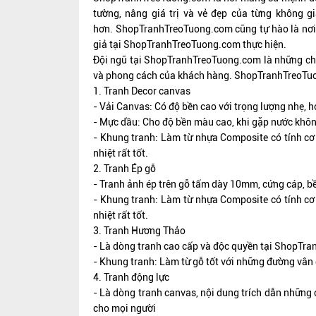
tường, nâng giá trị và vẻ đẹp của từng không g
hơn.
ShopTranhTreoTuong.com
cũng tự hào là nơi
giả tại
ShopTranhTreoTuong.com
thực hiện.
Đội ngũ tại
ShopTranhTreoTuong.com
là những ch
và phong cách của khách hàng.
ShopTranhTreoTu
1. Tranh Decor canvas
- Vải Canvas: Có độ bền cao với trọng lượng nhẹ, họ
- Mực dầu: Cho độ bền màu cao, khi gặp nước không 
- Khung tranh: Làm từ nhựa Composite có tính cơ 
nhiệt rất tốt.
2. Tranh Ép gỗ
- Tranh ảnh ép trên gỗ tấm dày 10mm, cứng cáp, b
- Khung tranh: Làm từ nhựa Composite có tính cơ 
nhiệt rất tốt.
3. Tranh Hương Thảo
- Là dòng tranh cao cấp và độc quyền tại ShopTra
- Khung tranh: Làm từ gỗ tốt với những đường vân 
4. Tranh động lực
- Là dòng tranh canvas, nội dung trích dẫn những 
cho mọi người