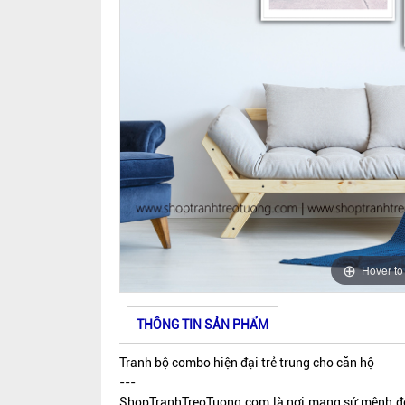
Hover t
THÔNG TIN SẢN PHẨM
Tranh bộ combo hiện đại trẻ trung cho căn hộ
---
ShopTranhTreoTuong.com là nơi mang sứ mệnh đem 