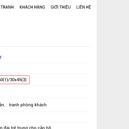
 TRANH
KHÁCH HÀNG
GIỚI THIỆU
LIÊN HỆ
r
1
0(1)/30x45(3)
ăn
,
tranh phòng khách
 đại trẻ trung cho căn hộ