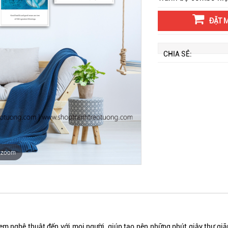
ĐẶT 
CHIA SẺ:
o zoom
nghệ thuật đến với mọi người, giúp tạo nên những phút giây thư giãn