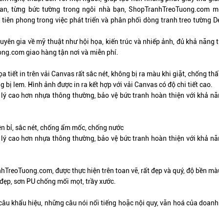
ian, từng bức tường trong ngôi nhà bạn,
ShopTranhTreoTuong.com
mu
 tiên phong trong việc phát triển và phân phối dòng tranh treo tường 
uyên gia về mỹ thuật như hội họa, kiến trúc và nhiếp ảnh, đủ khả năng 
ong.com
giao hàng tận nơi và miễn phí.
a tiết in trên vải Canvas rất sắc nét, không bị ra màu khi giặt, chống thấ
bị lem. Hình ảnh được in ra kết hợp với vải Canvas có độ chi tiết cao.
lý cao hơn nhựa thông thường, bảo vệ bức tranh hoàn thiện với khả năng
ền bỉ, sắc nét, chống ẩm mốc, chống nước
lý cao hơn nhựa thông thường, bảo vệ bức tranh hoàn thiện với khả năng
nhTreoTuong.com, được thực hiện trên toan vẽ,
rất đẹp và quý
, độ bền mà
đẹp, sơn PU chống mối mọt, trầy xước.
câu khẩu hiệu, những câu nói nổi tiếng hoặc nội quy, văn hoá của doan