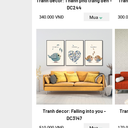
Tranh decor: Thành phố trắng đen -
Tran
DC244
340.000 VNĐ
300.
Mua
Tranh decor: Falling into you -
Tra
DC3147
510.000 VNĐ
170.