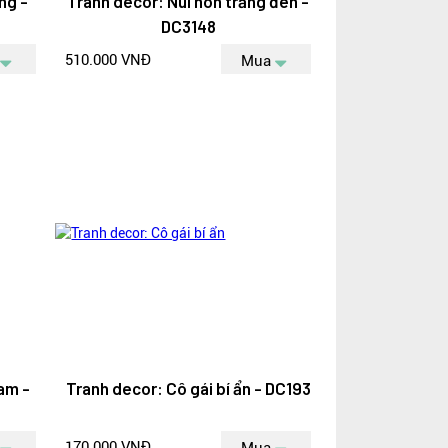
ng -
Tranh decor: Núi non trắng đen -
DC3148
510.000 VNĐ
Mua
am -
Tranh decor: Cô gái bí ẩn - DC193
170.000 VNĐ