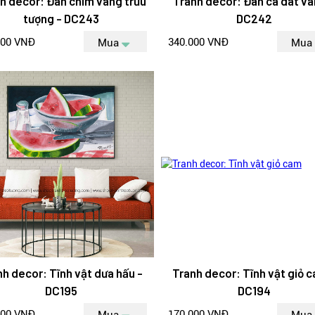
h decor: Đàn chim vàng trừu
Tranh decor: Đàn cá dát và
tượng - DC243
DC242
000 VNĐ
340.000 VNĐ
Mua
Mua
nh decor: Tĩnh vật dưa hấu -
Tranh decor: Tĩnh vật giỏ c
DC195
DC194
000 VNĐ
170.000 VNĐ