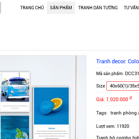
TRANG CHỦ
SẢN PHẨM
TRANH DÁN TƯỜNG
TƯ VẤN
Tranh decor: Colo
DCC3
Mã sản phẩm:
Size
40x60(1)/35x5
đ
Giá:
1.020.000
Tags:
tranh phòng 
11920
Lượt xem:
Tranh bộ combo hiện