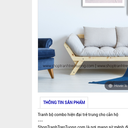
Hover t
THÔNG TIN SẢN PHẨM
Tranh bộ combo hiện đại trẻ trung cho căn hộ
---
ShopTranhTreoTuong.com là nơi mang sứ mệnh đem 