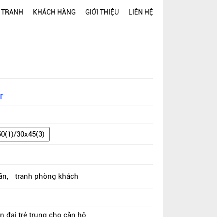
 TRANH
KHÁCH HÀNG
GIỚI THIỆU
LIÊN HỆ
r
1
0(1)/30x45(3)
ăn
,
tranh phòng khách
 đại trẻ trung cho căn hộ