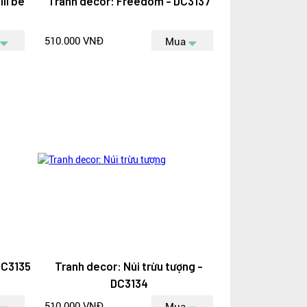
ll be
Tranh decor: Freedom - DC3137
510.000 VNĐ
Mua
DC3135
Tranh decor: Núi trừu tượng -
DC3134
510.000 VNĐ