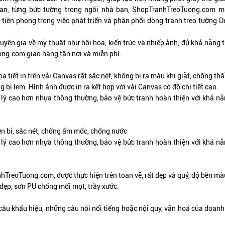
ian, từng bức tường trong ngôi nhà bạn,
ShopTranhTreoTuong.com
mu
 tiên phong trong việc phát triển và phân phối dòng tranh treo tường 
uyên gia về mỹ thuật như hội họa, kiến trúc và nhiếp ảnh, đủ khả năng 
ong.com
giao hàng tận nơi và miễn phí.
a tiết in trên vải Canvas rất sắc nét, không bị ra màu khi giặt, chống thấ
bị lem. Hình ảnh được in ra kết hợp với vải Canvas có độ chi tiết cao.
lý cao hơn nhựa thông thường, bảo vệ bức tranh hoàn thiện với khả năng
ền bỉ, sắc nét, chống ẩm mốc, chống nước
lý cao hơn nhựa thông thường, bảo vệ bức tranh hoàn thiện với khả năng
nhTreoTuong.com, được thực hiện trên toan vẽ,
rất đẹp và quý
, độ bền mà
đẹp, sơn PU chống mối mọt, trầy xước.
câu khẩu hiệu, những câu nói nổi tiếng hoặc nội quy, văn hoá của doan