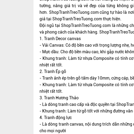
tường, nâng giá trị và vẻ đẹp của từng không g
hơn.
ShopTranhTreoTuong.com
cũng tự hào là nơi
giả tại
ShopTranhTreoTuong.com
thực hiện.
Đội ngũ tại
ShopTranhTreoTuong.com
là những ch
và phong cách của khách hàng.
ShopTranhTreoTu
1. Tranh Decor canvas
- Vải Canvas: Có độ bền cao với trọng lượng nhẹ, họ
- Mực dầu: Cho độ bền màu cao, khi gặp nước không 
- Khung tranh: Làm từ nhựa Composite có tính cơ 
nhiệt rất tốt.
2. Tranh Ép gỗ
- Tranh ảnh ép trên gỗ tấm dày 10mm, cứng cáp, b
- Khung tranh: Làm từ nhựa Composite có tính cơ 
nhiệt rất tốt.
3. Tranh Hương Thảo
- Là dòng tranh cao cấp và độc quyền tại ShopTra
- Khung tranh: Làm từ gỗ tốt với những đường vân 
4. Tranh động lực
- Là dòng tranh canvas, nội dung trích dẫn những 
cho mọi người