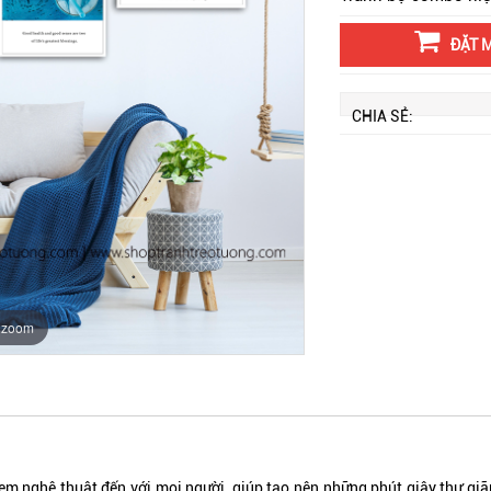
ĐẶT 
CHIA SẺ:
o zoom
nghệ thuật đến với mọi người, giúp tạo nên những phút giây thư giãn