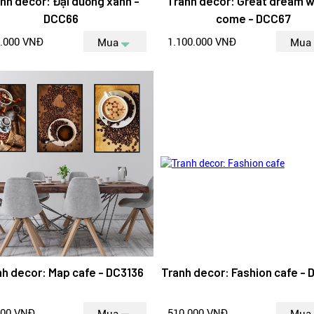
nh decor: Đại dương xanh -
Tranh decor: Great dream wi
DCC66
come - DCC67
0.000 VNĐ
1.100.000 VNĐ
Mua
Mua
nh decor: Map cafe - DC3136
Tranh decor: Fashion cafe - 
000 VNĐ
510.000 VNĐ