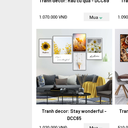
Tranh decor: Rau củ quả - DCC69
Tra
1.070.000 VNĐ
1.09
Mua
Tranh decor: Stay wonderful -
Tra
DCC65
1.020.000 VNĐ
510.