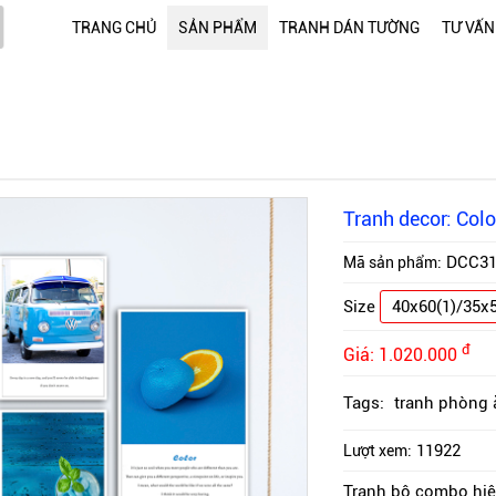
TRANG CHỦ
SẢN PHẨM
TRANH DÁN TƯỜNG
TƯ VẤN
Tranh decor: Colo
DCC3
Mã sản phẩm:
Size
40x60(1)/35x5
đ
Giá:
1.020.000
Tags:
tranh phòng 
11922
Lượt xem:
Tranh bộ combo hiện