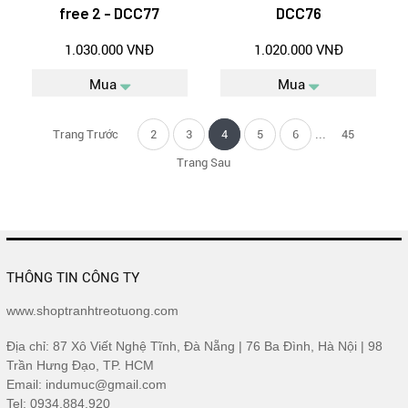
free 2 - DCC77
DCC76
1.030.000 VNĐ
1.020.000 VNĐ
Mua
Mua
...
Trang Trước
2
3
4
5
6
45
Trang Sau
THÔNG TIN CÔNG TY
www.shoptranhtreotuong.com
Địa chỉ: 87 Xô Viết Nghệ Tĩnh, Đà Nẵng | 76 Ba Đình, Hà Nội | 98
Trần Hưng Đạo, TP. HCM
Email: indumuc@gmail.com
Tel: 0934.884.920