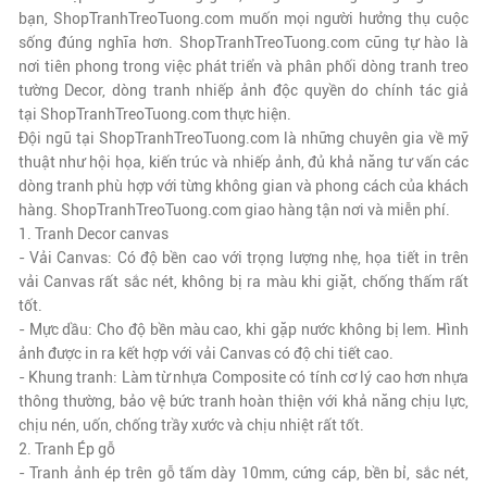
bạn,
ShopTranhTreoTuong.com
muốn mọi người hưởng thụ cuộc
sống đúng nghĩa hơn.
ShopTranhTreoTuong.com
cũng tự hào là
nơi tiên phong trong việc phát triển và phân phối dòng tranh treo
tường Decor, dòng tranh nhiếp ảnh độc quyền do chính tác giả
tại
ShopTranhTreoTuong.com
thực hiện.
Đội ngũ tại
ShopTranhTreoTuong.com
là những chuyên gia về mỹ
thuật như hội họa, kiến trúc và nhiếp ảnh, đủ khả năng tư vấn các
dòng tranh phù hợp với từng không gian và phong cách của khách
hàng.
ShopTranhTreoTuong.com
giao hàng tận nơi và miễn phí.
1. Tranh Decor canvas
- Vải Canvas: Có độ bền cao với trọng lượng nhẹ, họa tiết in trên
vải Canvas rất sắc nét, không bị ra màu khi giặt, chống thấm rất
tốt.
- Mực dầu: Cho độ bền màu cao, khi gặp nước không bị lem. Hình
ảnh được in ra kết hợp với vải Canvas có độ chi tiết cao.
- Khung tranh: Làm từ nhựa Composite có tính cơ lý cao hơn nhựa
thông thường, bảo vệ bức tranh hoàn thiện với khả năng chịu lực,
chịu nén, uốn, chống trầy xước và chịu nhiệt rất tốt.
2. Tranh Ép gỗ
- Tranh ảnh ép trên gỗ tấm dày 10mm, cứng cáp, bền bỉ, sắc nét,