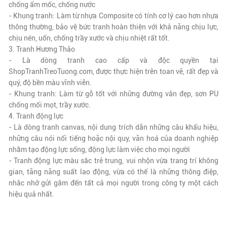
chống ẩm mốc, chống nước
- Khung tranh: Làm từ nhựa Composite có tính cơ lý cao hơn nhựa
thông thường, bảo vệ bức tranh hoàn thiện với khả năng chịu lực,
chịu nén, uốn, chống trầy xước và chịu nhiệt rất tốt.
3. Tranh Hương Thảo
- Là dòng tranh cao cấp và độc quyền tại
ShopTranhTreoTuong.com, được thực hiện trên toan vẽ,
rất đẹp và
quý
, độ bền màu vĩnh viễn.
- Khung tranh: Làm từ gỗ tốt với những đường vân đẹp, sơn PU
chống mối mọt, trầy xước.
4. Tranh động lực
- Là dòng tranh canvas, nội dung trích dẫn những câu khẩu hiệu,
những câu nói nổi tiếng hoặc nội quy, văn hoá của doanh nghiệp
nhằm tạo động lực sống, động lực làm việc cho mọi người
- Tranh động lực màu sắc trẻ trung, vui nhộn vừa trang trí không
gian, tăng năng suất lao động, vừa có thể là những thông điệp,
nhắc nhở gửi gắm đến tất cả mọi người trong công ty một cách
hiệu quả nhất.