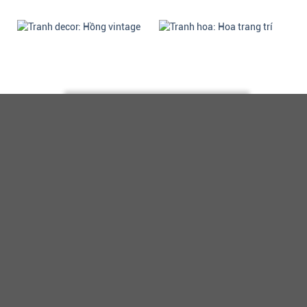
Tranh decor: Hồng
Tranh hoa: Hoa trang trí -
vintage - H322
H321
510.000 VNĐ
510.000 VNĐ
Mua
Mua