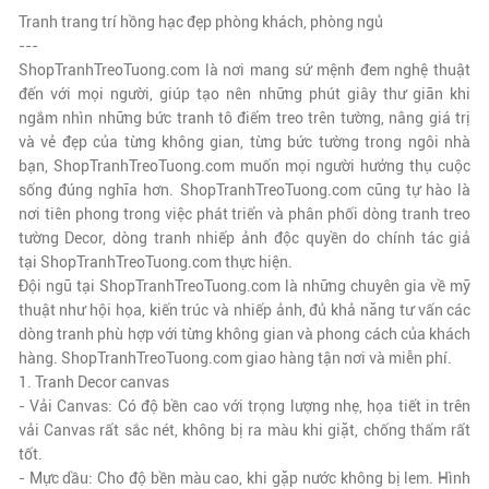
Tranh trang trí hồng hạc đẹp phòng khách, phòng ngủ
---
ShopTranhTreoTuong.com là nơi mang sứ mệnh đem nghệ thuật
đến với mọi người, giúp tạo nên những phút giây thư giãn khi
ngắm nhìn những bức tranh tô điểm treo trên tường, nâng giá trị
và vẻ đẹp của từng không gian, từng bức tường trong ngôi nhà
bạn,
ShopTranhTreoTuong.com
muốn mọi người hưởng thụ cuộc
sống đúng nghĩa hơn.
ShopTranhTreoTuong.com
cũng tự hào là
nơi tiên phong trong việc phát triển và phân phối dòng tranh treo
tường Decor, dòng tranh nhiếp ảnh độc quyền do chính tác giả
tại
ShopTranhTreoTuong.com
thực hiện.
Đội ngũ tại
ShopTranhTreoTuong.com
là những chuyên gia về mỹ
thuật như hội họa, kiến trúc và nhiếp ảnh, đủ khả năng tư vấn các
dòng tranh phù hợp với từng không gian và phong cách của khách
hàng.
ShopTranhTreoTuong.com
giao hàng tận nơi và miễn phí.
1. Tranh Decor canvas
- Vải Canvas: Có độ bền cao với trọng lượng nhẹ, họa tiết in trên
vải Canvas rất sắc nét, không bị ra màu khi giặt, chống thấm rất
tốt.
- Mực dầu: Cho độ bền màu cao, khi gặp nước không bị lem. Hình