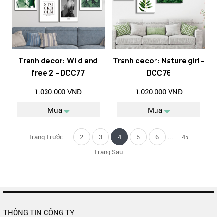
Tranh decor: Wild and
Tranh decor: Nature girl -
free 2 - DCC77
DCC76
1.030.000 VNĐ
1.020.000 VNĐ
Mua
Mua
...
Trang Trước
2
3
4
5
6
45
Trang Sau
THÔNG TIN CÔNG TY