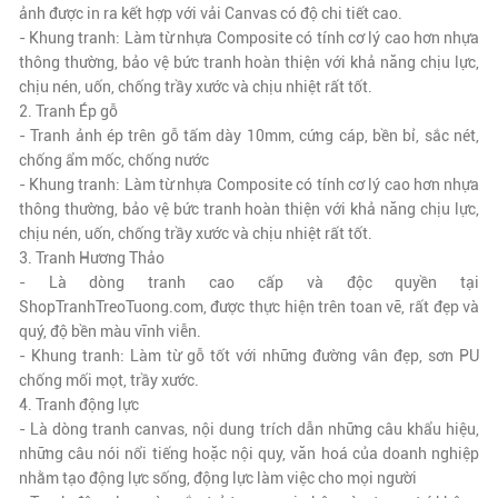
ảnh được in ra kết hợp với vải Canvas có độ chi tiết cao.
- Khung tranh: Làm từ nhựa Composite có tính cơ lý cao hơn nhựa
thông thường, bảo vệ bức tranh hoàn thiện với khả năng chịu lực,
chịu nén, uốn, chống trầy xước và chịu nhiệt rất tốt.
2. Tranh Ép gỗ
- Tranh ảnh ép trên gỗ tấm dày 10mm, cứng cáp, bền bỉ, sắc nét,
chống ẩm mốc, chống nước
- Khung tranh: Làm từ nhựa Composite có tính cơ lý cao hơn nhựa
thông thường, bảo vệ bức tranh hoàn thiện với khả năng chịu lực,
chịu nén, uốn, chống trầy xước và chịu nhiệt rất tốt.
3. Tranh Hương Thảo
- Là dòng tranh cao cấp và độc quyền tại
ShopTranhTreoTuong.com, được thực hiện trên toan vẽ,
rất đẹp và
quý
, độ bền màu vĩnh viễn.
- Khung tranh: Làm từ gỗ tốt với những đường vân đẹp, sơn PU
chống mối mọt, trầy xước.
4. Tranh động lực
- Là dòng tranh canvas, nội dung trích dẫn những câu khẩu hiệu,
những câu nói nổi tiếng hoặc nội quy, văn hoá của doanh nghiệp
nhằm tạo động lực sống, động lực làm việc cho mọi người