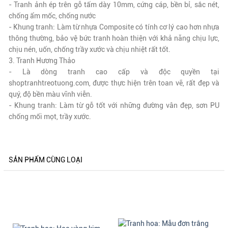
- Tranh ảnh ép trên gỗ tấm dày 10mm, cứng cáp, bền bỉ, sắc nét,
chống ẩm mốc, chống nước
- Khung tranh: Làm từ nhựa Composite có tính cơ lý cao hơn nhựa
thông thường, bảo vệ bức tranh hoàn thiện với khả năng chịu lực,
chịu nén, uốn, chống trầy xước và chịu nhiệt rất tốt.
3. Tranh Hương Thảo
- Là dòng tranh cao cấp và độc quyền tại
shoptranhtreotuong.com, được thực hiện trên toan vẽ,
rất đẹp và
quý
, độ bền màu vĩnh viễn.
- Khung tranh: Làm từ gỗ tốt với những đường vân đẹp, sơn PU
chống mối mọt, trầy xước.
SẢN PHẨM CÙNG LOẠI