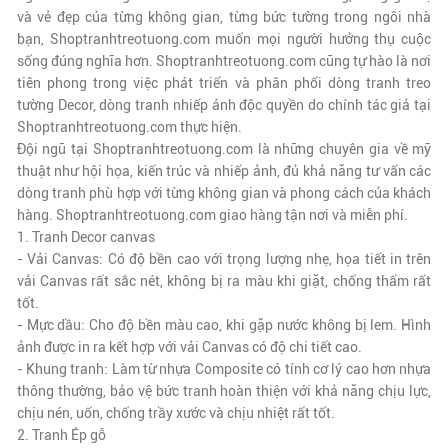
và vẻ đẹp của từng không gian, từng bức tường trong ngôi nhà
bạn, Shoptranhtreotuong.com muốn mọi người hưởng thụ cuộc
sống đúng nghĩa hơn. Shoptranhtreotuong.com cũng tự hào là nơi
tiên phong trong việc phát triển và phân phối dòng tranh treo
tường Decor, dòng tranh nhiếp ảnh độc quyền do chính tác giả tại
Shoptranhtreotuong.com thực hiện.
Đội ngũ tại Shoptranhtreotuong.com là những chuyên gia về mỹ
thuật như hội họa, kiến trúc và nhiếp ảnh, đủ khả năng tư vấn các
dòng tranh phù hợp với từng không gian và phong cách của khách
hàng. Shoptranhtreotuong.com giao hàng tận nơi và miễn phí.
1. Tranh Decor canvas
- Vải Canvas: Có độ bền cao với trọng lượng nhẹ, họa tiết in trên
vải Canvas rất sắc nét, không bị ra màu khi giặt, chống thấm rất
tốt.
- Mực dầu: Cho độ bền màu cao, khi gặp nước không bị lem. Hình
ảnh được in ra kết hợp với vải Canvas có độ chi tiết cao.
- Khung tranh: Làm từ nhựa Composite có tính cơ lý cao hơn nhựa
thông thường, bảo vệ bức tranh hoàn thiện với khả năng chịu lực,
chịu nén, uốn, chống trầy xước và chịu nhiệt rất tốt.
2. Tranh Ép gỗ