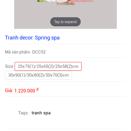
Tap to expand
Tranh decor: Spring spa
DCC52
Mã sản phẩm:
Size
25x75(1)/25x65(2)/25x58(2)cm
30x90(1)/30x80(2)/30x70(3)cm
đ
Giá:
1.220.000
Tags:
tranh spa