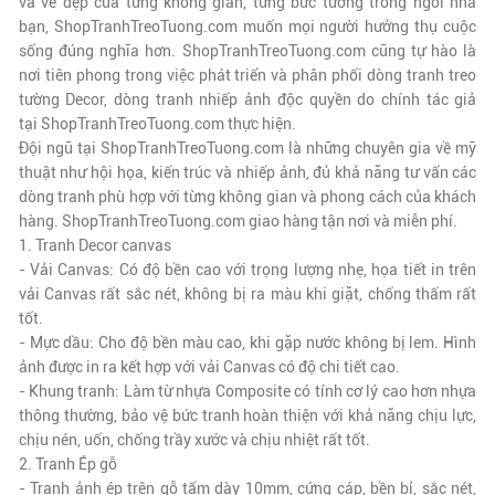
và vẻ đẹp của từng không gian, từng bức tường trong ngôi nhà
bạn,
ShopTranhTreoTuong.com
muốn mọi người hưởng thụ cuộc
sống đúng nghĩa hơn.
ShopTranhTreoTuong.com
cũng tự hào là
nơi tiên phong trong việc phát triển và phân phối dòng tranh treo
tường Decor, dòng tranh nhiếp ảnh độc quyền do chính tác giả
tại
ShopTranhTreoTuong.com
thực hiện.
Đội ngũ tại
ShopTranhTreoTuong.com
là những chuyên gia về mỹ
thuật như hội họa, kiến trúc và nhiếp ảnh, đủ khả năng tư vấn các
dòng tranh phù hợp với từng không gian và phong cách của khách
hàng.
ShopTranhTreoTuong.com
giao hàng tận nơi và miễn phí.
1. Tranh Decor canvas
- Vải Canvas: Có độ bền cao với trọng lượng nhẹ, họa tiết in trên
vải Canvas rất sắc nét, không bị ra màu khi giặt, chống thấm rất
tốt.
- Mực dầu: Cho độ bền màu cao, khi gặp nước không bị lem. Hình
ảnh được in ra kết hợp với vải Canvas có độ chi tiết cao.
- Khung tranh: Làm từ nhựa Composite có tính cơ lý cao hơn nhựa
thông thường, bảo vệ bức tranh hoàn thiện với khả năng chịu lực,
chịu nén, uốn, chống trầy xước và chịu nhiệt rất tốt.
2. Tranh Ép gỗ
- Tranh ảnh ép trên gỗ tấm dày 10mm, cứng cáp, bền bỉ, sắc nét,