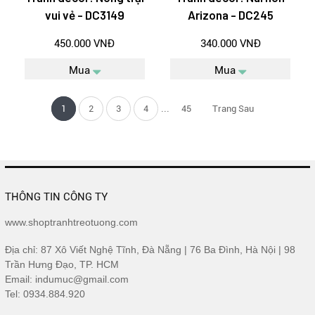
vui vẻ - DC3149
Arizona - DC245
450.000 VNĐ
340.000 VNĐ
Mua
Mua
...
1
2
3
4
45
Trang Sau
THÔNG TIN CÔNG TY
www.shoptranhtreotuong.com
Địa chỉ: 87 Xô Viết Nghệ Tĩnh, Đà Nẵng | 76 Ba Đình, Hà Nội | 98
Trần Hưng Đạo, TP. HCM
Email: indumuc@gmail.com
Tel: 0934.884.920