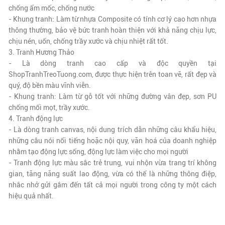
chống ẩm mốc, chống nước
- Khung tranh: Làm từ nhựa Composite có tính cơ lý cao hơn nhựa
thông thường, bảo vệ bức tranh hoàn thiện với khả năng chịu lực,
chịu nén, uốn, chống trầy xước và chịu nhiệt rất tốt.
3. Tranh Hương Thảo
- Là dòng tranh cao cấp và độc quyền tại
ShopTranhTreoTuong.com, được thực hiện trên toan vẽ,
rất đẹp và
quý
, độ bền màu vĩnh viễn.
- Khung tranh: Làm từ gỗ tốt với những đường vân đẹp, sơn PU
chống mối mọt, trầy xước.
4. Tranh động lực
- Là dòng tranh canvas, nội dung trích dẫn những câu khẩu hiệu,
những câu nói nổi tiếng hoặc nội quy, văn hoá của doanh nghiệp
nhằm tạo động lực sống, động lực làm việc cho mọi người
- Tranh động lực màu sắc trẻ trung, vui nhộn vừa trang trí không
gian, tăng năng suất lao động, vừa có thể là những thông điệp,
nhắc nhở gửi gắm đến tất cả mọi người trong công ty một cách
hiệu quả nhất.