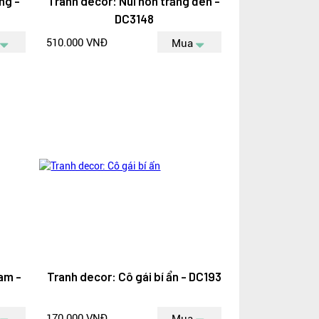
ng -
Tranh decor: Núi non trắng đen -
DC3148
510.000 VNĐ
Mua
am -
Tranh decor: Cô gái bí ẩn - DC193
170.000 VNĐ