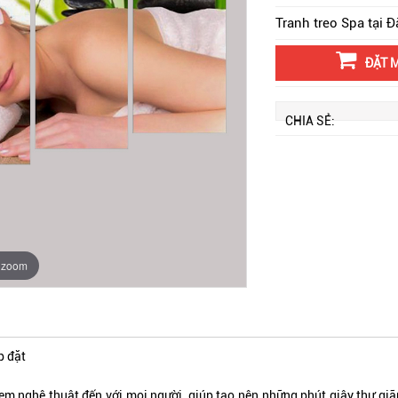
Tranh treo Spa tại Đ
ĐẶT 
CHIA SẺ:
o zoom
p đặt
nghệ thuật đến với mọi người, giúp tạo nên những phút giây thư giãn