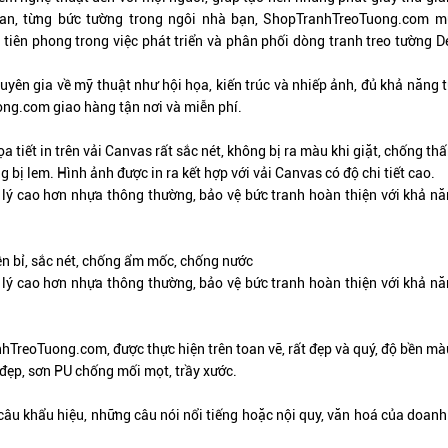
ian, từng bức tường trong ngôi nhà bạn,
ShopTranhTreoTuong.com
mu
 tiên phong trong việc phát triển và phân phối dòng tranh treo tường 
uyên gia về mỹ thuật như hội họa, kiến trúc và nhiếp ảnh, đủ khả năng 
ong.com
giao hàng tận nơi và miễn phí.
a tiết in trên vải Canvas rất sắc nét, không bị ra màu khi giặt, chống thấ
bị lem. Hình ảnh được in ra kết hợp với vải Canvas có độ chi tiết cao.
lý cao hơn nhựa thông thường, bảo vệ bức tranh hoàn thiện với khả năng
ền bỉ, sắc nét, chống ẩm mốc, chống nước
lý cao hơn nhựa thông thường, bảo vệ bức tranh hoàn thiện với khả năng
nhTreoTuong.com, được thực hiện trên toan vẽ,
rất đẹp và quý
, độ bền mà
đẹp, sơn PU chống mối mọt, trầy xước.
câu khẩu hiệu, những câu nói nổi tiếng hoặc nội quy, văn hoá của doan