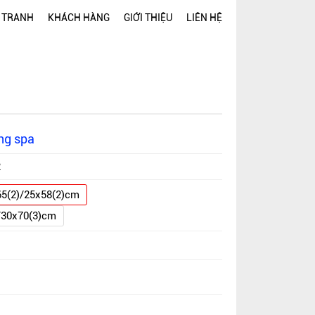
 TRANH
KHÁCH HÀNG
GIỚI THIỆU
LIÊN HỆ
ing spa
2
65(2)/25x58(2)cm
/30x70(3)cm