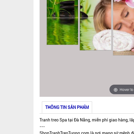
Hover t
THÔNG TIN SẢN PHẨM
Tranh treo Spa tại Đà Nẵng, miễn phí giao hàng, lắ
---
ShopTranhTreoTuong.com là nơi mang sứ mệnh đem 