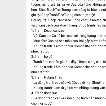
tường, nâng giá trị và vẻ đẹp của từng không g
hơn.
ShopTranhTreoTuong.com
cũng tự hào là nơi
giả tại
ShopTranhTreoTuong.com
thực hiện.
Đội ngũ tại
ShopTranhTreoTuong.com
là những ch
và phong cách của khách hàng.
ShopTranhTreoTu
1. Tranh Decor canvas
- Vải Canvas: Có độ bền cao với trọng lượng nhẹ, họ
- Mực dầu: Cho độ bền màu cao, khi gặp nước không 
- Khung tranh: Làm từ nhựa Composite có tính cơ 
nhiệt rất tốt.
2. Tranh Ép gỗ
- Tranh ảnh ép trên gỗ tấm dày 10mm, cứng cáp, b
- Khung tranh: Làm từ nhựa Composite có tính cơ 
nhiệt rất tốt.
3. Tranh Hương Thảo
- Là dòng tranh cao cấp và độc quyền tại ShopTra
- Khung tranh: Làm từ gỗ tốt với những đường vân 
4. Tranh động lực
- Là dòng tranh canvas, nội dung trích dẫn những 
cho mọi người