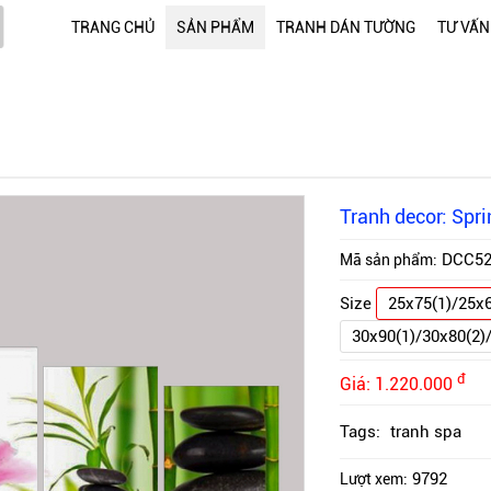
TRANG CHỦ
SẢN PHẨM
TRANH DÁN TƯỜNG
TƯ VẤN
Tranh decor: Spr
DCC5
Mã sản phẩm:
Size
25x75(1)/25x
30x90(1)/30x80(2)
đ
Giá:
1.220.000
Tags:
tranh spa
9792
Lượt xem: