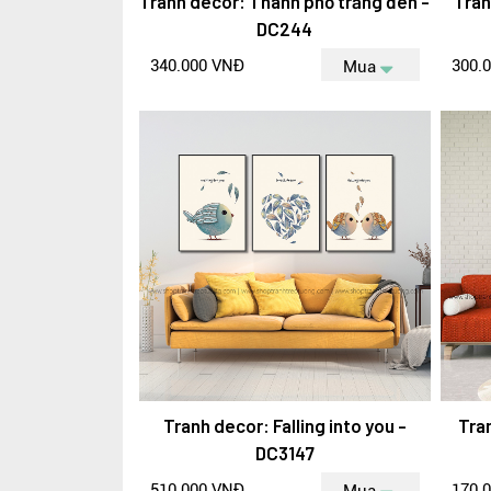
Tranh decor: Thành phố trắng đen -
Tran
DC244
340.000 VNĐ
300.
Mua
Tranh decor: Falling into you -
Tra
DC3147
510.000 VNĐ
170.