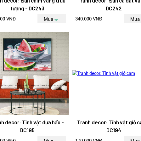
h decor: Đàn chim vàng trừu
Tranh decor: Đàn cá dát và
tượng - DC243
DC242
000 VNĐ
340.000 VNĐ
Mua
Mua
nh decor: Tĩnh vật dưa hấu -
Tranh decor: Tĩnh vật giỏ c
DC195
DC194
000 VNĐ
170.000 VNĐ