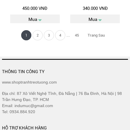
450.000 VNĐ
340.000 VNĐ
Mua
Mua
...
1
2
3
4
45
Trang Sau
THÔNG TIN CÔNG TY
www.shoptranhtreotuong.com
Địa chỉ: 87 Xô Viết Nghệ Tĩnh, Đà Nẵng | 76 Ba Đình, Hà Nội | 98
Trần Hưng Đạo, TP. HCM
Email: indumuc@gmail.com
Tel: 0934.884.920
HỖ TRỢ KHÁCH HÀNG