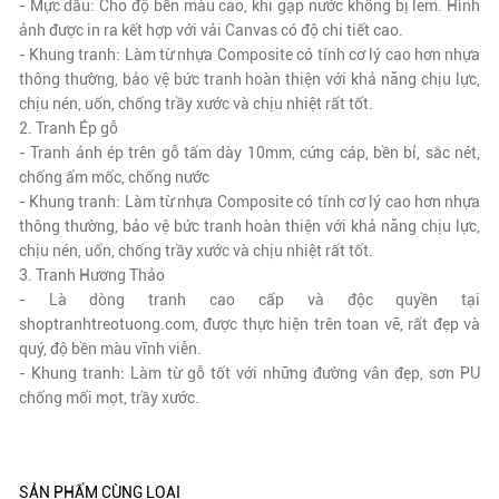
- Mực dầu: Cho độ bền màu cao, khi gặp nước không bị lem. Hình
ảnh được in ra kết hợp với vải Canvas có độ chi tiết cao.
- Khung tranh: Làm từ nhựa Composite có tính cơ lý cao hơn nhựa
thông thường, bảo vệ bức tranh hoàn thiện với khả năng chịu lực,
chịu nén, uốn, chống trầy xước và chịu nhiệt rất tốt.
2. Tranh Ép gỗ
- Tranh ảnh ép trên gỗ tấm dày 10mm, cứng cáp, bền bỉ, sắc nét,
chống ẩm mốc, chống nước
- Khung tranh: Làm từ nhựa Composite có tính cơ lý cao hơn nhựa
thông thường, bảo vệ bức tranh hoàn thiện với khả năng chịu lực,
chịu nén, uốn, chống trầy xước và chịu nhiệt rất tốt.
3. Tranh Hương Thảo
- Là dòng tranh cao cấp và độc quyền tại
shoptranhtreotuong.com, được thực hiện trên toan vẽ,
rất đẹp và
quý
, độ bền màu vĩnh viễn.
- Khung tranh: Làm từ gỗ tốt với những đường vân đẹp, sơn PU
chống mối mọt, trầy xước.
SẢN PHẨM CÙNG LOẠI