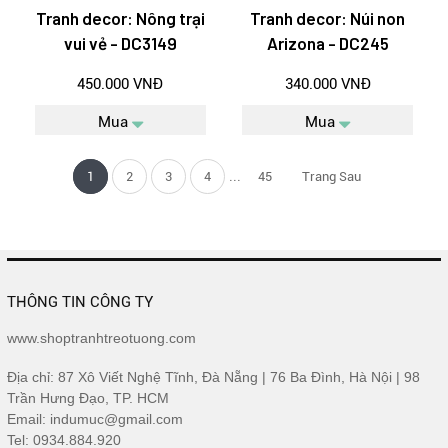
Tranh decor: Nông trại
Tranh decor: Núi non
vui vẻ - DC3149
Arizona - DC245
450.000 VNĐ
340.000 VNĐ
Mua
Mua
...
1
2
3
4
45
Trang Sau
THÔNG TIN CÔNG TY
www.shoptranhtreotuong.com
Địa chỉ: 87 Xô Viết Nghệ Tĩnh, Đà Nẵng | 76 Ba Đình, Hà Nội | 98
Trần Hưng Đạo, TP. HCM
Email: indumuc@gmail.com
Tel: 0934.884.920