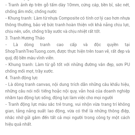
- Tranh ảnh ép trên gỗ tấm dày 10mm, cứng cáp, bền bỉ, sắc nét,
chống ẩm mốc, chống nước
- Khung tranh: Làm từ nhựa Composite có tính cơ lý cao hơn nhựa
thông thường, bảo vệ bức tranh hoàn thiện với khả năng chịu lực,
chịu nén, uốn, chống trầy xước và chịu nhiệt rất tốt.
3. Tranh Hương Thảo
- Là dòng tranh cao cấp và độc quyền tại
ShopTranhTreoTuong.com, được thực hiện trên toan vẽ,
rất đẹp và
quý
, độ bền màu vĩnh viễn.
- Khung tranh: Làm từ gỗ tốt với những đường vân đẹp, sơn PU
chống mối mọt, trầy xước.
4. Tranh động lực
- Là dòng tranh canvas, nội dung trích dẫn những câu khẩu hiệu,
những câu nói nổi tiếng hoặc nội quy, văn hoá của doanh nghiệp
nhằm tạo động lực sống, động lực làm việc cho mọi người
- Tranh động lực màu sắc trẻ trung, vui nhộn vừa trang trí không
gian, tăng năng suất lao động, vừa có thể là những thông điệp,
nhắc nhở gửi gắm đến tất cả mọi người trong công ty một cách
hiệu quả nhất.