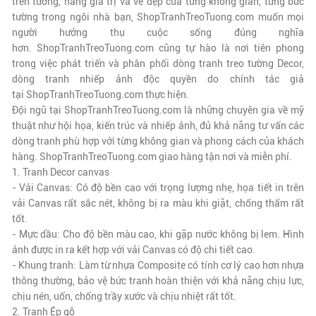
trên tường, nâng giá trị và vẻ đẹp của từng không gian, từng bức
tường trong ngôi nhà bạn,
ShopTranhTreoTuong.com
muốn mọi
người hưởng thụ cuộc sống đúng nghĩa
hơn.
ShopTranhTreoTuong.com
cũng tự hào là nơi tiên phong
trong việc phát triển và phân phối dòng tranh treo tường Decor,
dòng tranh nhiếp ảnh độc quyền do chính tác giả
tại
ShopTranhTreoTuong.com
thực hiện.
Đội ngũ tại
ShopTranhTreoTuong.com
là những chuyên gia về mỹ
thuật như hội họa, kiến trúc và nhiếp ảnh, đủ khả năng tư vấn các
dòng tranh phù hợp với từng không gian và phong cách của khách
hàng.
ShopTranhTreoTuong.com
giao hàng tận nơi và miễn phí.
1. Tranh Decor canvas
- Vải Canvas: Có độ bền cao với trọng lượng nhẹ, họa tiết in trên
vải Canvas rất sắc nét, không bị ra màu khi giặt, chống thấm rất
tốt.
- Mực dầu: Cho độ bền màu cao, khi gặp nước không bị lem. Hình
ảnh được in ra kết hợp với vải Canvas có độ chi tiết cao.
- Khung tranh: Làm từ nhựa Composite có tính cơ lý cao hơn nhựa
thông thường, bảo vệ bức tranh hoàn thiện với khả năng chịu lực,
chịu nén, uốn, chống trầy xước và chịu nhiệt rất tốt.
2. Tranh Ép gỗ