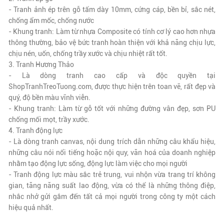
- Tranh ảnh ép trên gỗ tấm dày 10mm, cứng cáp, bền bỉ, sắc nét,
chống ẩm mốc, chống nước
- Khung tranh: Làm từ nhựa Composite có tính cơ lý cao hơn nhựa
thông thường, bảo vệ bức tranh hoàn thiện với khả năng chịu lực,
chịu nén, uốn, chống trầy xước và chịu nhiệt rất tốt.
3. Tranh Hương Thảo
- Là dòng tranh cao cấp và độc quyền tại
ShopTranhTreoTuong.com, được thực hiện trên toan vẽ,
rất đẹp và
quý
, độ bền màu vĩnh viễn.
- Khung tranh: Làm từ gỗ tốt với những đường vân đẹp, sơn PU
chống mối mọt, trầy xước.
4. Tranh động lực
- Là dòng tranh canvas, nội dung trích dẫn những câu khẩu hiệu,
những câu nói nổi tiếng hoặc nội quy, văn hoá của doanh nghiệp
nhằm tạo động lực sống, động lực làm việc cho mọi người
- Tranh động lực màu sắc trẻ trung, vui nhộn vừa trang trí không
gian, tăng năng suất lao động, vừa có thể là những thông điệp,
nhắc nhở gửi gắm đến tất cả mọi người trong công ty một cách
hiệu quả nhất.