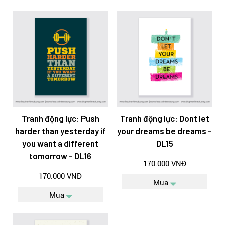
Tranh động lực: Push
Tranh động lực: Dont let
harder than yesterday if
your dreams be dreams -
you want a different
DL15
tomorrow - DL16
170.000 VNĐ
170.000 VNĐ
Mua
Mua