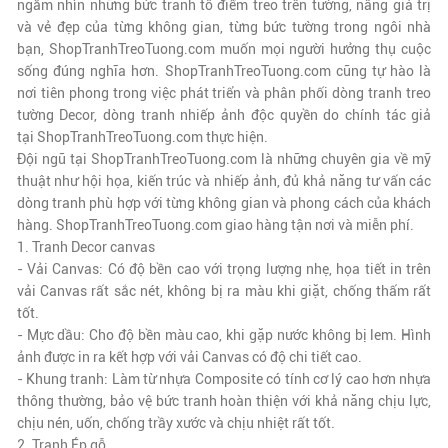
ngắm nhìn những bức tranh tô điểm treo trên tường, nâng giá trị
và vẻ đẹp của từng không gian, từng bức tường trong ngôi nhà
bạn,
ShopTranhTreoTuong.com
muốn mọi người hưởng thụ cuộc
sống đúng nghĩa hơn.
ShopTranhTreoTuong.com
cũng tự hào là
nơi tiên phong trong việc phát triển và phân phối dòng tranh treo
tường Decor, dòng tranh nhiếp ảnh độc quyền do chính tác giả
tại
ShopTranhTreoTuong.com
thực hiện.
Đội ngũ tại
ShopTranhTreoTuong.com
là những chuyên gia về mỹ
thuật như hội họa, kiến trúc và nhiếp ảnh, đủ khả năng tư vấn các
dòng tranh phù hợp với từng không gian và phong cách của khách
hàng.
ShopTranhTreoTuong.com
giao hàng tận nơi và miễn phí.
1. Tranh Decor canvas
- Vải Canvas: Có độ bền cao với trọng lượng nhẹ, họa tiết in trên
vải Canvas rất sắc nét, không bị ra màu khi giặt, chống thấm rất
tốt.
- Mực dầu: Cho độ bền màu cao, khi gặp nước không bị lem. Hình
ảnh được in ra kết hợp với vải Canvas có độ chi tiết cao.
- Khung tranh: Làm từ nhựa Composite có tính cơ lý cao hơn nhựa
thông thường, bảo vệ bức tranh hoàn thiện với khả năng chịu lực,
chịu nén, uốn, chống trầy xước và chịu nhiệt rất tốt.
2. Tranh Ép gỗ