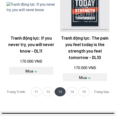
Tranh động lực: If you
Tranh động lực: The pain
never try, you will never
you feel today is the
know - DL11
strength you feel
tomorrow - DL10
170.000 VNĐ
170.000 VNĐ
Mua
Mua
Trang Trước
11
12
13
14
15
Trang Sau