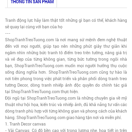
THÔNG TIN SẢN PHẨM
Tranh động lực hãy làm thật tốt những gì bạn có thể, khách hàng
sẽ quay lại cùng với bạn của họ
---
ShopTranhTreoTuong.com là nơi mang sứ mệnh đem nghệ thuật
đến với mọi người, giúp tạo nên những phút giây thư giãn khi
ngắm nhìn những bức tranh tô điểm treo trên tường, nâng giá trị
và vẻ đẹp của từng không gian, từng bức tường trong ngôi nhà
bạn,
ShopTranhTreoTuong.com
muốn mọi người hưởng thụ cuộc
sống đúng nghĩa hơn.
ShopTranhTreoTuong.com
cũng tự hào là
nơi tiên phong trong việc phát triển và phân phối dòng tranh treo
tường Decor, dòng tranh nhiếp ảnh độc quyền do chính tác giả
tại
ShopTranhTreoTuong.com
thực hiện.
Đội ngũ tại
ShopTranhTreoTuong.com
là những chuyên gia về mỹ
thuật như hội họa, kiến trúc và nhiếp ảnh, đủ khả năng tư vấn các
dòng tranh phù hợp với từng không gian và phong cách của khách
hàng.
ShopTranhTreoTuong.com
giao hàng tận nơi và miễn phí.
1. Tranh Decor canvas
- Vải Canvas: Có độ bền cao với trọng lượng nhẹ, họa tiết in trên