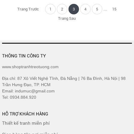
...
Trang Trước
1
2
3
4
5
15
Trang Sau
THÔNG TIN CÔNG TY
www.shoptranhtreotuong.com
Địa chỉ: 87 Xô Viết Nghệ Tĩnh, Đà Nẵng | 76 Ba Đình, Hà Nội | 98
Trần Hưng Đạo, TP. HCM
Email: indumuc@gmail.com
Tel: 0934.884.920
HỖ TRỢ KHÁCH HÀNG
Thiết kế tranh miễn phí