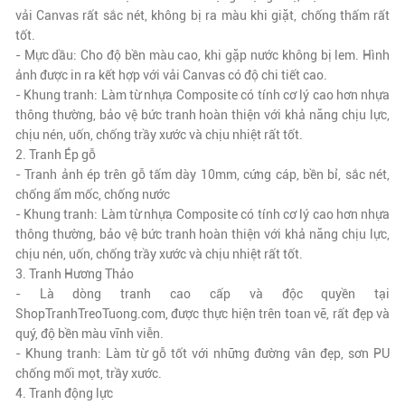
vải Canvas rất sắc nét, không bị ra màu khi giặt, chống thấm rất
tốt.
- Mực dầu: Cho độ bền màu cao, khi gặp nước không bị lem. Hình
ảnh được in ra kết hợp với vải Canvas có độ chi tiết cao.
- Khung tranh: Làm từ nhựa Composite có tính cơ lý cao hơn nhựa
thông thường, bảo vệ bức tranh hoàn thiện với khả năng chịu lực,
chịu nén, uốn, chống trầy xước và chịu nhiệt rất tốt.
2. Tranh Ép gỗ
- Tranh ảnh ép trên gỗ tấm dày 10mm, cứng cáp, bền bỉ, sắc nét,
chống ẩm mốc, chống nước
- Khung tranh: Làm từ nhựa Composite có tính cơ lý cao hơn nhựa
thông thường, bảo vệ bức tranh hoàn thiện với khả năng chịu lực,
chịu nén, uốn, chống trầy xước và chịu nhiệt rất tốt.
3. Tranh Hương Thảo
- Là dòng tranh cao cấp và độc quyền tại
ShopTranhTreoTuong.com, được thực hiện trên toan vẽ,
rất đẹp và
quý
, độ bền màu vĩnh viễn.
- Khung tranh: Làm từ gỗ tốt với những đường vân đẹp, sơn PU
chống mối mọt, trầy xước.
4. Tranh động lực