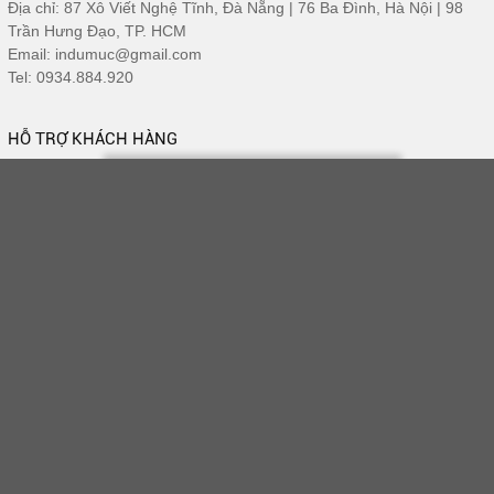
Địa chỉ: 87 Xô Viết Nghệ Tĩnh, Đà Nẵng | 76 Ba Đình, Hà Nội | 98
Trần Hưng Đạo, TP. HCM
Email: indumuc@gmail.com
Tel: 0934.884.920
HỖ TRỢ KHÁCH HÀNG
Thiết kế tranh miễn phí
Giao hàng tận nơi miễn phí
Tư vấn chọn tranh phong thủy
CHÍNH SÁCH MUA HÀNG
Bảo hành và đổi trả sản phẩm
Ship giao hàng - thu tiền (COD)
Chính sách cho đại lí