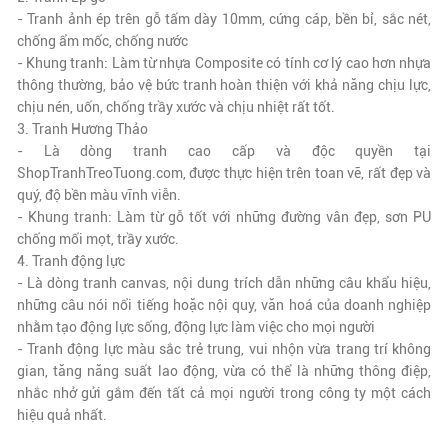
- Tranh ảnh ép trên gỗ tấm dày 10mm, cứng cáp, bền bỉ, sắc nét,
chống ẩm mốc, chống nước
- Khung tranh: Làm từ nhựa Composite có tính cơ lý cao hơn nhựa
thông thường, bảo vệ bức tranh hoàn thiện với khả năng chịu lực,
chịu nén, uốn, chống trầy xước và chịu nhiệt rất tốt.
3. Tranh Hương Thảo
- Là dòng tranh cao cấp và độc quyền tại
ShopTranhTreoTuong.com, được thực hiện trên toan vẽ,
rất đẹp và
quý
, độ bền màu vĩnh viễn.
- Khung tranh: Làm từ gỗ tốt với những đường vân đẹp, sơn PU
chống mối mọt, trầy xước.
4. Tranh động lực
- Là dòng tranh canvas, nội dung trích dẫn những câu khẩu hiệu,
những câu nói nổi tiếng hoặc nội quy, văn hoá của doanh nghiệp
nhằm tạo động lực sống, động lực làm việc cho mọi người
- Tranh động lực màu sắc trẻ trung, vui nhộn vừa trang trí không
gian, tăng năng suất lao động, vừa có thể là những thông điệp,
nhắc nhở gửi gắm đến tất cả mọi người trong công ty một cách
hiệu quả nhất.