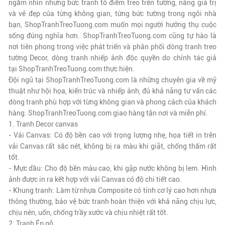
ngắm nhìn những bức tranh tô điểm treo trên tường, nâng giá trị
và vẻ đẹp của từng không gian, từng bức tường trong ngôi nhà
bạn,
ShopTranhTreoTuong.com
muốn mọi người hưởng thụ cuộc
sống đúng nghĩa hơn.
ShopTranhTreoTuong.com
cũng tự hào là
nơi tiên phong trong việc phát triển và phân phối dòng tranh treo
tường Decor, dòng tranh nhiếp ảnh độc quyền do chính tác giả
tại
ShopTranhTreoTuong.com
thực hiện.
Đội ngũ tại
ShopTranhTreoTuong.com
là những chuyên gia về mỹ
thuật như hội họa, kiến trúc và nhiếp ảnh, đủ khả năng tư vấn các
dòng tranh phù hợp với từng không gian và phong cách của khách
hàng.
ShopTranhTreoTuong.com
giao hàng tận nơi và miễn phí.
1. Tranh Decor canvas
- Vải Canvas: Có độ bền cao với trọng lượng nhẹ, họa tiết in trên
vải Canvas rất sắc nét, không bị ra màu khi giặt, chống thấm rất
tốt.
- Mực dầu: Cho độ bền màu cao, khi gặp nước không bị lem. Hình
ảnh được in ra kết hợp với vải Canvas có độ chi tiết cao.
- Khung tranh: Làm từ nhựa Composite có tính cơ lý cao hơn nhựa
thông thường, bảo vệ bức tranh hoàn thiện với khả năng chịu lực,
chịu nén, uốn, chống trầy xước và chịu nhiệt rất tốt.
2. Tranh Ép gỗ