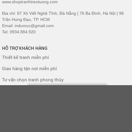
www.shoptranhtreotuong.com
Địa chỉ: 87 Xô Viết Nghệ Tĩnh, Đà Nẵng | 76 Ba Đình, Hà Nội | 98
Trần Hưng Đạo, TP. HCM
Email: indumuc@gmail.com
Tel: 0934.884.920
HỖ TRỢ KHÁCH HÀNG
Thiết kế tranh miễn phí
Giao hàng tận nơi miễn phí
Tư vấn chọn tranh phong thủy
CHÍNH SÁCH MUA HÀNG
Bảo hành và đổi trả sản phẩm
Ship giao hàng - thu tiền (COD)
Chính sách cho đại lí