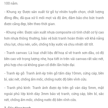
100 năm.
- Khung xy: Được sản xuất từ gỗ tự nhiên tuyển chọn, chất lượng
đồng đều, đã qua xử lí mối mọt và độ ẩm, đảm bảo cho bức tranh
được căng đẹp, bền theo thời gian.
- Khung viền: Được sản xuất nhựa composite có tính chất cơ lý cao
hơn nhựa thông thường, bảo vệ bức tranh hoàn thiện với khả năng
chịu lực, chịu nén, uốn, chống trầy xước và chịu nhiệt rất tốt.
- Tranh canvas: Là loại chất liệu để hoạ sĩ vẽ tranh sơn dầu, có độ
bền cao với trọng lượng nhẹ, họa tiết in trên vải canvas rất sắc nét,
phù hợp cho cả không gian cổ điển lẫn hiện đại.
- Tranh ép gỗ: Tranh ảnh ép trên gỗ tấm dày 10mm, cứng cáp, bền
bỉ, sắc nét, chống ẩm mốc, chống nước độ bền vĩnh cửu.
- Tranh phủ kính: Tranh ảnh được ép trên gỗ ván dày 5mm, mặt
ngoài phủ lớp kính dày 3mm bảo vệ tranh, cứng cáp, bền bỉ, sắc
nét, chống ẩm mốc, chống nước độ bền vĩnh cửu.