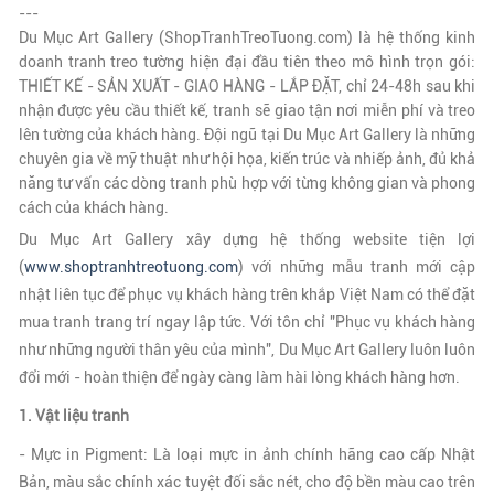
---
Du Mục Art Gallery (ShopTranhTreoTuong.com) là hệ thống kinh
doanh tranh treo tường hiện đại đầu tiên theo mô hình trọn gói:
THIẾT KẾ - SẢN XUẤT - GIAO HÀNG - LẮP ĐẶT, chỉ 24-48h sau khi
nhận được yêu cầu thiết kế, tranh sẽ giao tận nơi miễn phí và treo
lên tường của khách hàng. Đội ngũ tại
Du Mục Art Gallery
là những
chuyên gia về mỹ thuật như hội họa, kiến trúc và nhiếp ảnh, đủ khả
năng tư vấn các dòng tranh phù hợp với từng không gian và phong
cách của khách hàng.
Du Mục Art Gallery xây dựng hệ thống website tiện lợi
(
www.shoptranhtreotuong.com
)
với những mẫu tranh mới cập
nhật liên tục để phục vụ khách hàng trên khắp Việt Nam có thể đặt
mua tranh trang trí ngay lập tức.
Với tôn chỉ "Phục vụ khách hàng
như những người thân yêu của mình", Du Mục Art Gallery luôn luôn
đổi mới - hoàn thiện để ngày càng làm hài lòng khách hàng hơn.
1. Vật liệu tranh
-
Mực in Pigment: Là loại mực in ảnh chính hãng cao cấp Nhật
Bản, màu sắc chính xác tuyệt đối sắc nét, cho độ bền màu cao trên