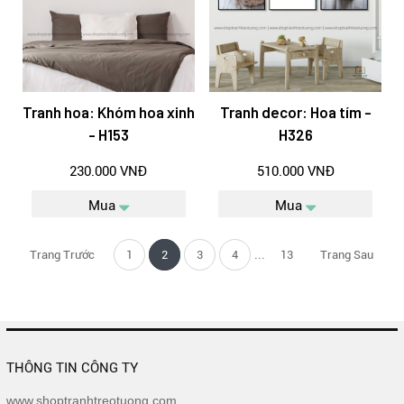
Tranh hoa: Khóm hoa xinh
Tranh decor: Hoa tím -
- H153
H326
230.000 VNĐ
510.000 VNĐ
Mua
Mua
...
Trang Trước
1
2
3
4
13
Trang Sau
THÔNG TIN CÔNG TY
www.shoptranhtreotuong.com