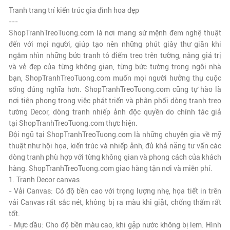
Tranh trang trí kiến trúc gia đình hoa đẹp
---
ShopTranhTreoTuong.com là nơi mang sứ mệnh đem nghệ thuật
đến với mọi người, giúp tạo nên những phút giây thư giãn khi
ngắm nhìn những bức tranh tô điểm treo trên tường, nâng giá trị
và vẻ đẹp của từng không gian, từng bức tường trong ngôi nhà
bạn,
ShopTranhTreoTuong.com
muốn mọi người hưởng thụ cuộc
sống đúng nghĩa hơn.
ShopTranhTreoTuong.com
cũng tự hào là
nơi tiên phong trong việc phát triển và phân phối dòng tranh treo
tường Decor, dòng tranh nhiếp ảnh độc quyền do chính tác giả
tại
ShopTranhTreoTuong.com
thực hiện.
Đội ngũ tại
ShopTranhTreoTuong.com
là những chuyên gia về mỹ
thuật như hội họa, kiến trúc và nhiếp ảnh, đủ khả năng tư vấn các
dòng tranh phù hợp với từng không gian và phong cách của khách
hàng.
ShopTranhTreoTuong.com
giao hàng tận nơi và miễn phí.
1. Tranh Decor canvas
- Vải Canvas: Có độ bền cao với trọng lượng nhẹ, họa tiết in trên
vải Canvas rất sắc nét, không bị ra màu khi giặt, chống thấm rất
tốt.
- Mực dầu: Cho độ bền màu cao, khi gặp nước không bị lem. Hình