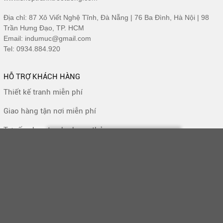
Địa chỉ: 87 Xô Viết Nghệ Tĩnh, Đà Nẵng | 76 Ba Đình, Hà Nội | 98
Trần Hưng Đạo, TP. HCM
Email: indumuc@gmail.com
Tel: 0934.884.920
HỖ TRỢ KHÁCH HÀNG
Thiết kế tranh miễn phí
Giao hàng tận nơi miễn phí
Tư vấn chọn tranh phong thủy
CHÍNH SÁCH MUA HÀNG
Bảo hành và đổi trả sản phẩm
Ship giao hàng - thu tiền (COD)
Chính sách cho đại lí