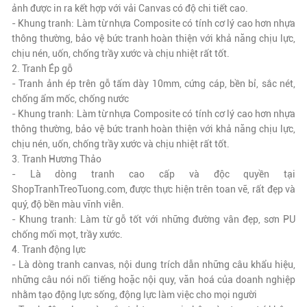
ảnh được in ra kết hợp với vải Canvas có độ chi tiết cao.
- Khung tranh: Làm từ nhựa Composite có tính cơ lý cao hơn nhựa
thông thường, bảo vệ bức tranh hoàn thiện với khả năng chịu lực,
chịu nén, uốn, chống trầy xước và chịu nhiệt rất tốt.
2. Tranh Ép gỗ
- Tranh ảnh ép trên gỗ tấm dày 10mm, cứng cáp, bền bỉ, sắc nét,
chống ẩm mốc, chống nước
- Khung tranh: Làm từ nhựa Composite có tính cơ lý cao hơn nhựa
thông thường, bảo vệ bức tranh hoàn thiện với khả năng chịu lực,
chịu nén, uốn, chống trầy xước và chịu nhiệt rất tốt.
3. Tranh Hương Thảo
- Là dòng tranh cao cấp và độc quyền tại
ShopTranhTreoTuong.com, được thực hiện trên toan vẽ,
rất đẹp và
quý
, độ bền màu vĩnh viễn.
- Khung tranh: Làm từ gỗ tốt với những đường vân đẹp, sơn PU
chống mối mọt, trầy xước.
4. Tranh động lực
- Là dòng tranh canvas, nội dung trích dẫn những câu khẩu hiệu,
những câu nói nổi tiếng hoặc nội quy, văn hoá của doanh nghiệp
nhằm tạo động lực sống, động lực làm việc cho mọi người