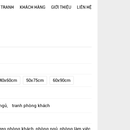
 TRANH
KHÁCH HÀNG
GIỚI THIỆU
LIÊN HỆ
40x60cm
50x75cm
60x90cm
 ngủ
,
tranh phòng khách
treo phòng khách, phòng ngủ, phòng làm việc