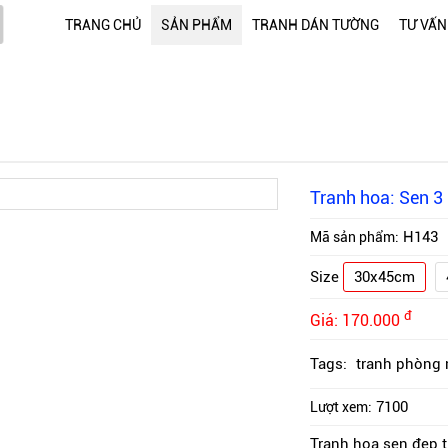
TRANG CHỦ
SẢN PHẨM
TRANH DÁN TƯỜNG
TƯ VẤN
Tranh hoa: Sen 3
H143
Mã sản phẩm:
Size
30x45cm
đ
Giá:
170.000
Tags:
tranh phòng
7100
Lượt xem:
Tranh hoa sen đẹp 