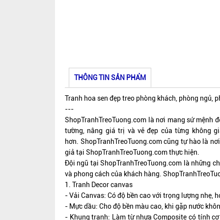
THÔNG TIN SẢN PHẨM
Tranh hoa sen đẹp treo phòng khách, phòng ngủ, p
---
ShopTranhTreoTuong.com là nơi mang sứ mệnh đem 
tường, nâng giá trị và vẻ đẹp của từng không g
hơn.
ShopTranhTreoTuong.com
cũng tự hào là nơi
giả tại
ShopTranhTreoTuong.com
thực hiện.
Đội ngũ tại
ShopTranhTreoTuong.com
là những ch
và phong cách của khách hàng.
ShopTranhTreoTu
1. Tranh Decor canvas
- Vải Canvas: Có độ bền cao với trọng lượng nhẹ, họ
- Mực dầu: Cho độ bền màu cao, khi gặp nước không 
- Khung tranh: Làm từ nhựa Composite có tính cơ 