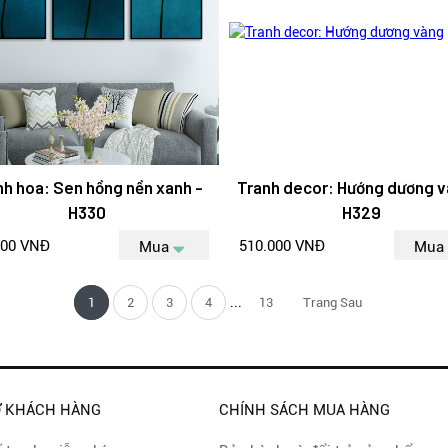
nh hoa: Sen hồng nền xanh -
Tranh decor: Hướng dương v
H330
H329
000 VNĐ
510.000 VNĐ
Mua
Mua
...
1
2
3
4
13
Trang Sau
Ợ KHÁCH HÀNG
CHÍNH SÁCH MUA HÀNG