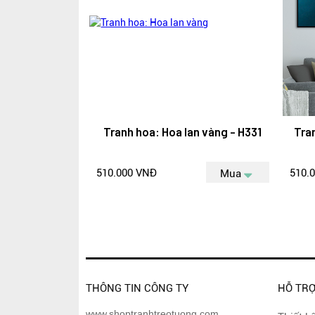
Tranh hoa: Hoa lan vàng - H331
Tra
510.000 VNĐ
510.
Mua
THÔNG TIN CÔNG TY
HỖ TR
www.shoptranhtreotuong.com