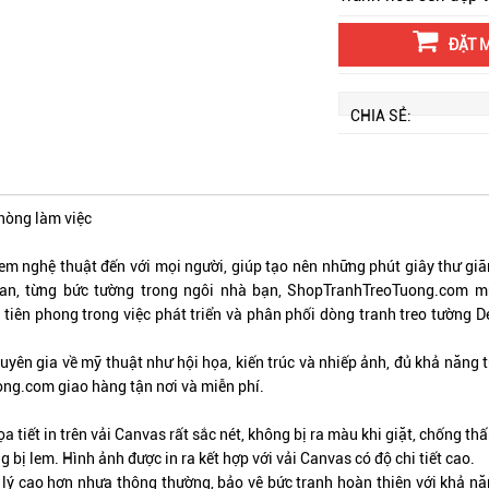
ĐẶT 
CHIA SẺ:
hòng làm việc
nghệ thuật đến với mọi người, giúp tạo nên những phút giây thư giãn
ian, từng bức tường trong ngôi nhà bạn,
ShopTranhTreoTuong.com
mu
 tiên phong trong việc phát triển và phân phối dòng tranh treo tường 
uyên gia về mỹ thuật như hội họa, kiến trúc và nhiếp ảnh, đủ khả năng 
ong.com
giao hàng tận nơi và miễn phí.
a tiết in trên vải Canvas rất sắc nét, không bị ra màu khi giặt, chống thấ
bị lem. Hình ảnh được in ra kết hợp với vải Canvas có độ chi tiết cao.
lý cao hơn nhựa thông thường, bảo vệ bức tranh hoàn thiện với khả năng