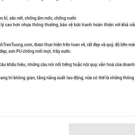
ền bỉ, sắc nét, chống ẩm mốc, chống nước
lý cao hơn nhựa thông thường, bảo vệ bức tranh hoàn thiện với khả năng
nhTreoTuong.com, được thực hiện trên toan vẽ,
rất đẹp và quý
, độ bền mà
đẹp, sơn PU chống mối mọt, trầy xước.
câu khẩu hiệu, những câu nói nổi tiếng hoặc nội quy, văn hoá của doan
rang trí không gian, tăng năng suất lao động, vừa có thể là những thôn