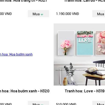
nh hoa: Hoa trang trí - H321
Tranh hoa: Lan đỏ - HC
000 VNĐ
1.190.000 VNĐ
Mua
Mua
h hoa: Hoa bướm xanh - H320
Tranh hoa: Love - H319
000 VNĐ
510.000 VNĐ
Mua
Mua