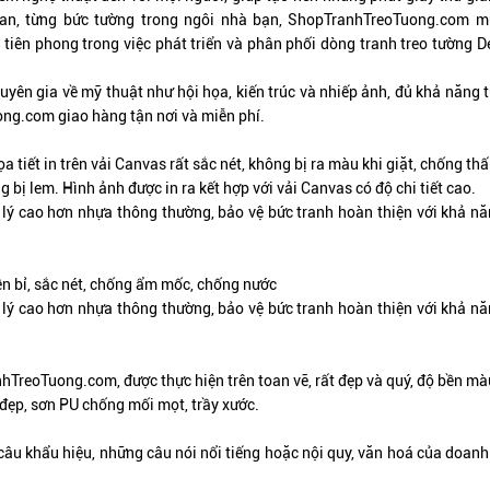
ian, từng bức tường trong ngôi nhà bạn,
ShopTranhTreoTuong.com
mu
 tiên phong trong việc phát triển và phân phối dòng tranh treo tường 
uyên gia về mỹ thuật như hội họa, kiến trúc và nhiếp ảnh, đủ khả năng 
ong.com
giao hàng tận nơi và miễn phí.
a tiết in trên vải Canvas rất sắc nét, không bị ra màu khi giặt, chống thấ
bị lem. Hình ảnh được in ra kết hợp với vải Canvas có độ chi tiết cao.
lý cao hơn nhựa thông thường, bảo vệ bức tranh hoàn thiện với khả năng
ền bỉ, sắc nét, chống ẩm mốc, chống nước
lý cao hơn nhựa thông thường, bảo vệ bức tranh hoàn thiện với khả năng
nhTreoTuong.com, được thực hiện trên toan vẽ,
rất đẹp và quý
, độ bền mà
đẹp, sơn PU chống mối mọt, trầy xước.
câu khẩu hiệu, những câu nói nổi tiếng hoặc nội quy, văn hoá của doan