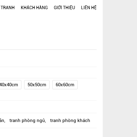
 TRANH
KHÁCH HÀNG
GIỚI THIỆU
LIÊN HỆ
40x40cm
50x50cm
60x60cm
ăn
,
tranh phòng ngủ
,
tranh phòng khách