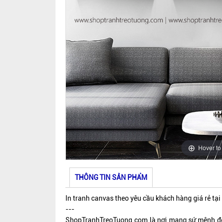
Hover t
THÔNG TIN SẢN PHẨM
In tranh canvas theo yêu cầu khách hàng giá rẻ tại
---
ShopTranhTreoTuong.com là nơi mang sứ mệnh đem 