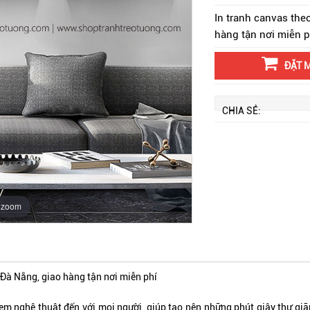
In tranh canvas the
hàng tận nơi miễn p
ĐẶT 
CHIA SẺ:
o zoom
 Đà Nẵng, giao hàng tận nơi miễn phí
nghệ thuật đến với mọi người, giúp tạo nên những phút giây thư giãn