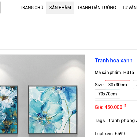
TRANG CHỦ
SẢN PHẨM
TRANH DÁN TƯỜNG
TƯ VẤN
Tranh hoa xanh
H315
Mã sản phẩm:
Size
30x30cm
70x70cm
đ
Giá:
450.000
Tags:
tranh phòng 
6699
Lượt xem: