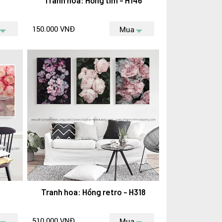
5
Tranh hoa: Hồng tím - H146
150.000 VNĐ
Mua
Tranh hoa: Hồng retro - H318
510.000 VNĐ
Mua