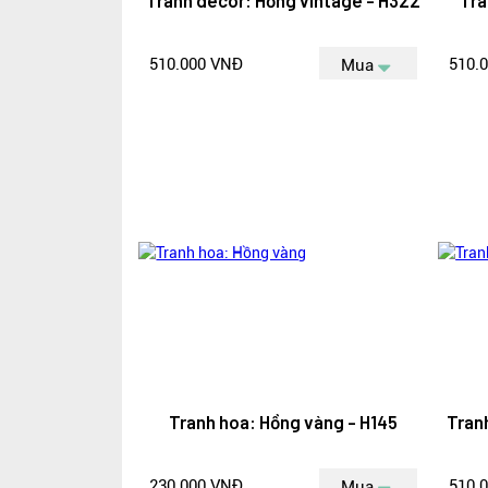
Tranh decor: Hồng vintage - H322
Tra
510.000 VNĐ
510.
Mua
Tranh hoa: Hồng vàng - H145
Tran
230.000 VNĐ
510.
Mua