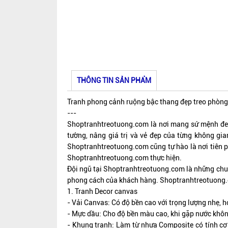
THÔNG TIN SẢN PHẨM
Tranh phong cảnh ruộng bậc thang đẹp treo phòn
---
Shoptranhtreotuong.com là nơi mang sứ mệnh đem 
tường, nâng giá trị và vẻ đẹp của từng không g
Shoptranhtreotuong.com cũng tự hào là nơi tiên ph
Shoptranhtreotuong.com thực hiện.
Đội ngũ tại Shoptranhtreotuong.com là những chuyê
phong cách của khách hàng. Shoptranhtreotuong.c
1. Tranh Decor canvas
- Vải Canvas: Có độ bền cao với trọng lượng nhẹ, họ
- Mực dầu: Cho độ bền màu cao, khi gặp nước không 
- Khung tranh: Làm từ nhựa Composite có tính cơ 