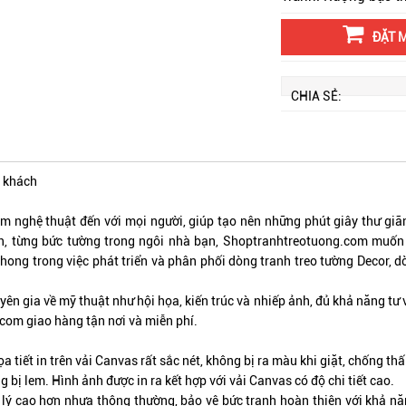
ĐẶT 
CHIA SẺ:
g khách
nghệ thuật đến với mọi người, giúp tạo nên những phút giây thư giãn
ian, từng bức tường trong ngôi nhà bạn, Shoptranhtreotuong.com muố
ong trong việc phát triển và phân phối dòng tranh treo tường Decor, d
n gia về mỹ thuật như hội họa, kiến trúc và nhiếp ảnh, đủ khả năng tư
om giao hàng tận nơi và miễn phí.
a tiết in trên vải Canvas rất sắc nét, không bị ra màu khi giặt, chống thấ
bị lem. Hình ảnh được in ra kết hợp với vải Canvas có độ chi tiết cao.
lý cao hơn nhựa thông thường, bảo vệ bức tranh hoàn thiện với khả năng