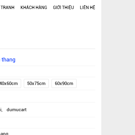
 TRANH
KHÁCH HÀNG
GIỚI THIỆU
LIÊN HỆ
 thang
40x60cm
50x75cm
60x90cm
i
,
dumucart
hang