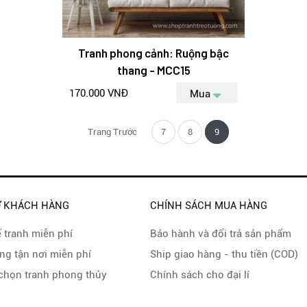
Tranh phong cảnh: Ruộng bậc
thang - MCC15
170.000 VNĐ
Mua
Trang Trước
7
8
9
Ợ KHÁCH HÀNG
CHÍNH SÁCH MUA HÀNG
ế tranh miễn phí
Bảo hành và đổi trả sản phẩm
ng tận nơi miễn phí
Ship giao hàng - thu tiền (COD)
chọn tranh phong thủy
Chính sách cho đại lí