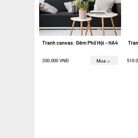
Tranh canvas: Đêm Phố Hội - HA4
Tran
330.000 VNĐ
510.
Mua