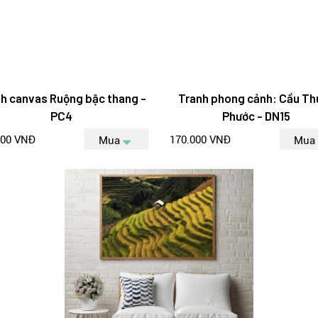
h canvas Ruộng bậc thang -
Tranh phong cảnh: Cầu Th
PC4
Phước - DN15
000 VNĐ
170.000 VNĐ
Mua
Mua