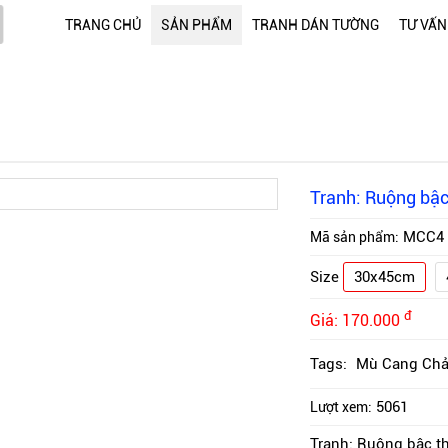
TRANG CHỦ
SẢN PHẨM
TRANH DÁN TƯỜNG
TƯ VẤN
Tranh: Ruộng bậc
MCC4
Mã sản phẩm:
Size
30x45cm
đ
Giá:
170.000
Tags:
Mù Cang Chả
5061
Lượt xem:
Tranh: Ruộng bậc t