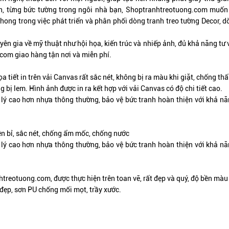
ian, từng bức tường trong ngôi nhà bạn, Shoptranhtreotuong.com muố
ong trong việc phát triển và phân phối dòng tranh treo tường Decor, d
n gia về mỹ thuật như hội họa, kiến trúc và nhiếp ảnh, đủ khả năng tư
om giao hàng tận nơi và miễn phí.
a tiết in trên vải Canvas rất sắc nét, không bị ra màu khi giặt, chống thấ
bị lem. Hình ảnh được in ra kết hợp với vải Canvas có độ chi tiết cao.
lý cao hơn nhựa thông thường, bảo vệ bức tranh hoàn thiện với khả năng
ền bỉ, sắc nét, chống ẩm mốc, chống nước
lý cao hơn nhựa thông thường, bảo vệ bức tranh hoàn thiện với khả năng
htreotuong.com, được thực hiện trên toan vẽ,
rất đẹp và quý
, độ bền màu 
đẹp, sơn PU chống mối mọt, trầy xước.