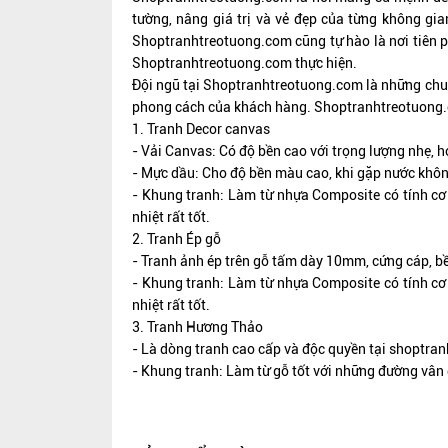
tường, nâng giá trị và vẻ đẹp của từng không g
Shoptranhtreotuong.com cũng tự hào là nơi tiên ph
Shoptranhtreotuong.com thực hiện.
Đội ngũ tại Shoptranhtreotuong.com là những chuyê
phong cách của khách hàng. Shoptranhtreotuong.c
1. Tranh Decor canvas
- Vải Canvas: Có độ bền cao với trọng lượng nhẹ, họ
- Mực dầu: Cho độ bền màu cao, khi gặp nước không 
- Khung tranh: Làm từ nhựa Composite có tính cơ 
nhiệt rất tốt.
2. Tranh Ép gỗ
- Tranh ảnh ép trên gỗ tấm dày 10mm, cứng cáp, b
- Khung tranh: Làm từ nhựa Composite có tính cơ 
nhiệt rất tốt.
3. Tranh Hương Thảo
- Là dòng tranh cao cấp và độc quyền tại shoptran
- Khung tranh: Làm từ gỗ tốt với những đường vân 