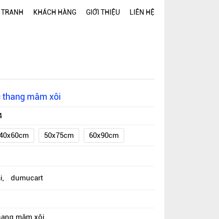
 TRANH
KHÁCH HÀNG
GIỚI THIỆU
LIÊN HỆ
c thang mâm xôi
4
40x60cm
50x75cm
60x90cm
i
,
dumucart
hang mâm xôi