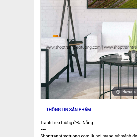
Hover t
THÔNG TIN SẢN PHẨM
Tranh treo tường ở Đà Nẵng
---
Shoptranhtreotuong.com là nơi mang sứ mệnh đem 