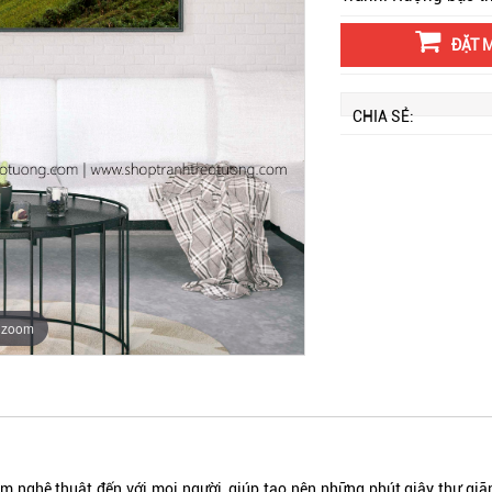
ĐẶT 
CHIA SẺ:
o zoom
nghệ thuật đến với mọi người, giúp tạo nên những phút giây thư giãn