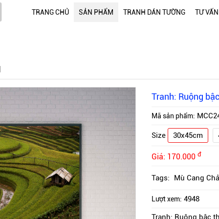
TRANG CHỦ
SẢN PHẨM
TRANH DÁN TƯỜNG
TƯ VẤN
I
Tranh: Ruộng bậ
MCC2
Mã sản phẩm:
Size
30x45cm
đ
Giá:
170.000
Tags:
Mù Cang Chả
4948
Lượt xem:
Tranh: Ruộng bậc t