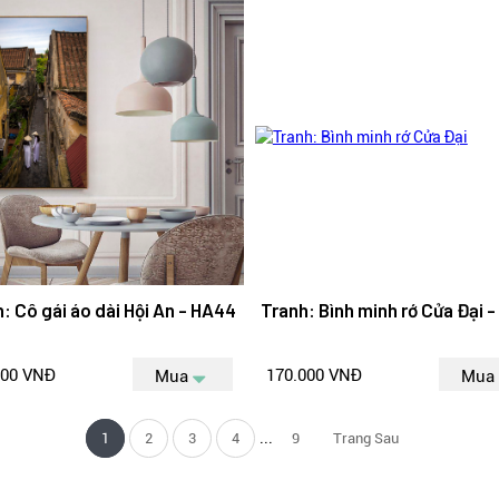
: Cô gái áo dài Hội An - HA44
Tranh: Bình minh rớ Cửa Đại 
000 VNĐ
170.000 VNĐ
Mua
Mua
...
1
2
3
4
9
Trang Sau