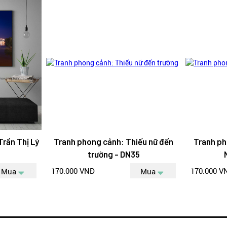
rần Thị Lý
Tranh phong cảnh: Thiếu nữ đến
Tranh ph
trường - DN35
170.000 VNĐ
170.000 V
Mua
Mua