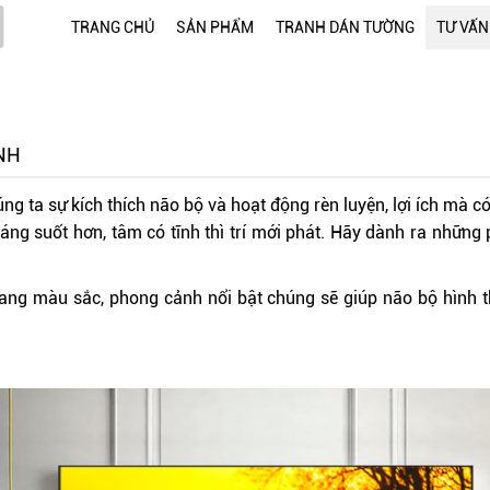
TRANG CHỦ
SẢN PHẨM
TRANH DÁN TƯỜNG
TƯ VẤN
NH
g ta sự kích thích não bộ và hoạt động rèn luyện, lợi ích mà c
áng suốt hơn, tâm có tĩnh thì trí mới phát. Hãy dành ra những 
ang màu sắc, phong cảnh nổi bật chúng sẽ giúp não bộ hình t