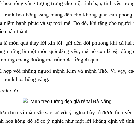
ó hoa hồng vàng tượng trưng cho một tình bạn, tình yêu tron
c tranh hoa hồng vàng mang đến cho không gian căn phòng s
ủa niềm hạnh phúc và sự mới mẻ. Do đó, khi tặng cho người
úc chân thành.
 là món quà thay lời xin lỗi, gửi đến đối phương khi cả hai
ông những là một món quà đáng yêu, mà nó còn là vật dùng 
lại những chặng đường mà mình đã từng đi qua.
 hợp với những người mệnh Kim và mệnh Thổ. Vì vậy, các 
n tranh hoa hồng vàng.
vĩnh cửu
a chọn vì màu sắc sặc sỡ với ý nghĩa bày tỏ được tình yêu
anh hoa hồng đỏ sẽ có ý nghĩa như một lời khẳng định về tì