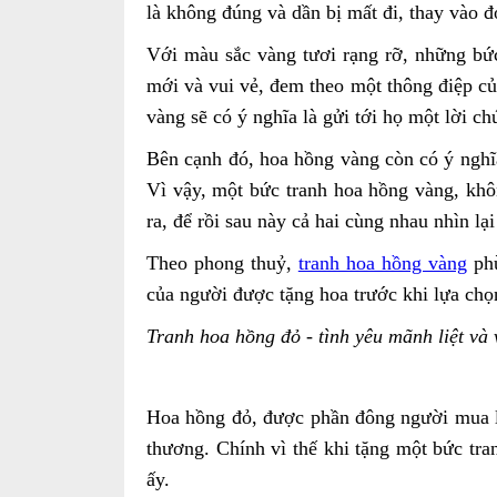
là không đúng và dần bị mất đi, thay vào đ
Với màu sắc vàng tươi rạng rỡ, những bứ
mới và vui vẻ, đem theo một thông điệp c
vàng sẽ có ý nghĩa là gửi tới họ một lời ch
Bên cạnh đó, hoa hồng vàng còn có ý nghĩa
Vì vậy, một bức tranh hoa hồng vàng, kh
ra, để rồi sau này cả hai cùng nhau nhìn 
Theo phong thuỷ,
tranh hoa hồng vàng
phù
của người được tặng hoa trước khi lựa chọ
Tranh hoa hồng đỏ - tình yêu mãnh liệt và 
Hoa hồng đỏ, được phần đông người mua lự
thương.
Chính vì thế khi tặng một bức tr
ấy.