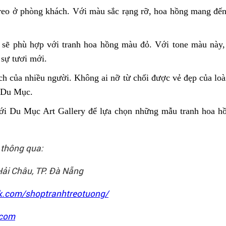
eo ở phòng khách. Với màu sắc rạng rỡ, hoa hồng mang đến
 phù hợp với tranh hoa hồng màu đỏ. Với tone màu này, t
 sự tươi mới.
ích của nhiều người. Không ai nỡ từ chối được vẻ đẹp của loà
à Du Mục.
với Du Mục Art Gallery để lựa chọn những mẫu tranh hoa h
, thông qua:
i Châu, TP. Đà Nẵng
k.com/shoptranhtreotuong/
.com