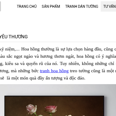
TRANG CHỦ
SẢN PHẨM
TRANH DÁN TƯỜNG
TƯ VẤN
 YÊU THƯƠNG
 kỷ niệm,... Hoa hồng thường là sự lựa chọn hàng đầu, cũng 
màu sắc ngọt ngào và hương thơm ngát, hoa hồng có ý nghĩa 
g, kiêu sa và quyến rũ của nó. Tuy nhiên, không những ch
hương, mà những bức
tranh hoa hồng
treo tường cũng là một 
 sẽ là một món quà đầy ấn tượng và độc đáo.