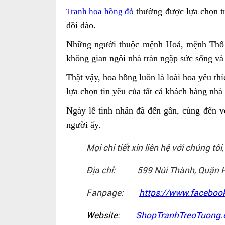
thường được lựa chọn tr
Tranh hoa hồng đỏ
dồi dào.
Những người thuộc mệnh Hoả, mệnh Thổ sẽ
không gian ngôi nhà tràn ngập sức sống và
Thật vậy, hoa hồng luôn là loài hoa yêu th
lựa chọn tin yêu của tất cả khách hàng nh
Ngày lễ tình nhân đã đến gần, cùng đến 
người ấy.
Mọi chi tiết xin liên hệ với chúng tôi
Địa chỉ: 599 Núi Thành, Quận Hả
Fanpage:
https://www.faceboo
Website:
ShopTranhTreoTuong