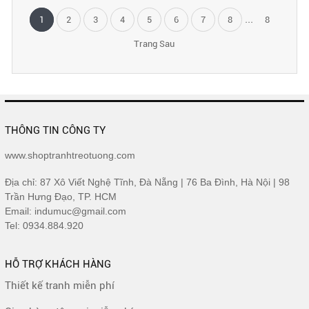
...
1
2
3
4
5
6
7
8
8
Trang Sau
THÔNG TIN CÔNG TY
www.shoptranhtreotuong.com
Địa chỉ: 87 Xô Viết Nghệ Tĩnh, Đà Nẵng | 76 Ba Đình, Hà Nội | 98
Trần Hưng Đạo, TP. HCM
Email: indumuc@gmail.com
Tel: 0934.884.920
HỖ TRỢ KHÁCH HÀNG
Thiết kế tranh miễn phí